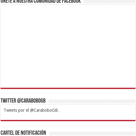
Únete a nuestra comunidad de Facebook
Twitter @CaraboboGB
Tweets por el @CaraboboGB.
1xbet
https://mvbcasino.com/
Betturkey
Betist
Kralbet
Supertotobet
Tipobet
Matadorbet
Mariobet
Cartel de Notificación