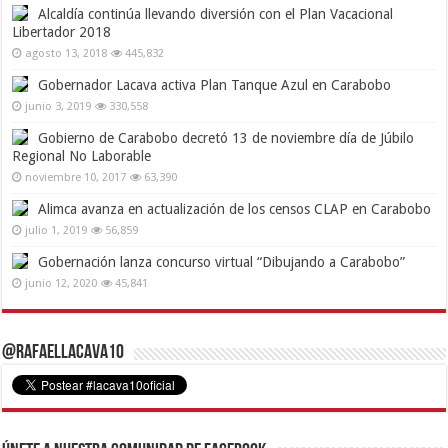
Alcaldía continúa llevando diversión con el Plan Vacacional
Libertador 2018
agosto 13, 2018
445,832
Gobernador Lacava activa Plan Tanque Azul en Carabobo
junio 3, 2019
330,558
Gobierno de Carabobo decretó 13 de noviembre día de Júbilo
Regional No Laborable
noviembre 10, 2017
63,390
Alimca avanza en actualización de los censos CLAP en Carabobo
julio 1, 2019
56,859
Gobernación lanza concurso virtual “Dibujando a Carabobo”
junio 12, 2020
45,841
@RafaelLacava10