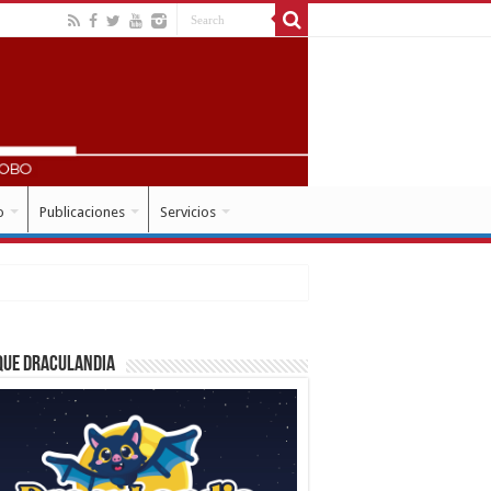
o
Publicaciones
Servicios
que Draculandia