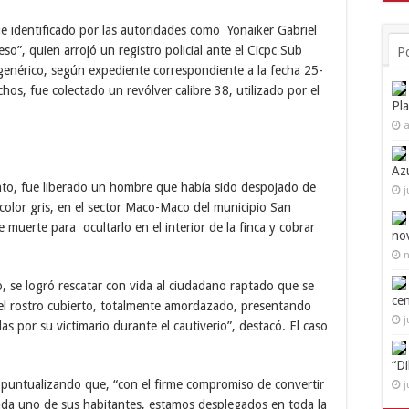
e identificado por las autoridades como Yonaiker Gabriel
eso”, quien arrojó un registro policial ante el Cicpc Sub
P
 genérico, según expediente correspondiente a la fecha 25-
os, fue colectado un revólver calibre 38, utilizado por el
Pl
a
Az
nto, fue liberado un hombre que había sido despojado de
j
olor gris, en el sector Maco-Maco del municipio San
uerte para ocultarlo en el interior de la finca y cobrar
no
n
o, se logró rescatar con vida al ciudadano raptado que se
ce
 el rostro cubierto, totalmente amordazado, presentando
j
as por su victimario durante el cautiverio”, destacó. El caso
“D
s puntualizando que, “con el firme compromiso de convertir
j
ada uno de sus habitantes, estamos desplegados en toda la