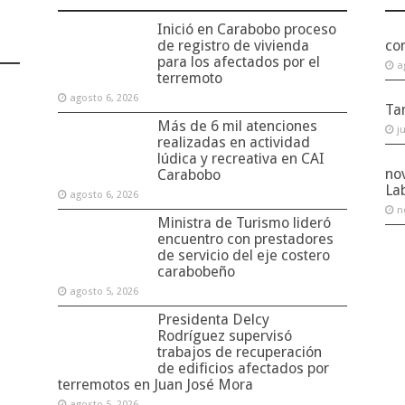
Inició en Carabobo proceso
de registro de vivienda
co
para los afectados por el
a
terremoto
agosto 6, 2026
Ta
Más de 6 mil atenciones
j
realizadas en actividad
lúdica y recreativa en CAI
no
Carabobo
La
agosto 6, 2026
n
Ministra de Turismo lideró
encuentro con prestadores
de servicio del eje costero
carabobeño
agosto 5, 2026
Presidenta Delcy
Rodríguez supervisó
trabajos de recuperación
de edificios afectados por
terremotos en Juan José Mora
agosto 5, 2026