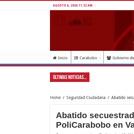
AGOSTO 6, 2026 11:32 AM
Inicio
Carabobo
Gobierno d
Últimas Noticias...
Gob
Home
/
Seguridad Ciudadana
/
Abatido secu
Abatido secuestrado
PoliCarabobo en Va