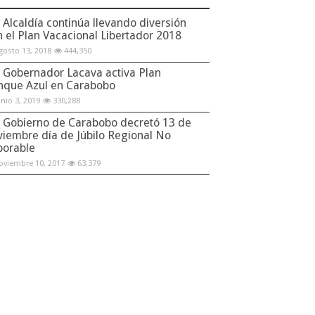
Alcaldía continúa llevando diversión
n el Plan Vacacional Libertador 2018
gosto 13, 2018
444,350
Gobernador Lacava activa Plan
nque Azul en Carabobo
unio 3, 2019
330,288
Gobierno de Carabobo decretó 13 de
viembre día de Júbilo Regional No
borable
oviembre 10, 2017
63,379