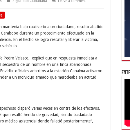
18
Seguridad Ciudadana
Leave a comment
st
 mantenía bajo cautiverio a un ciudadano, resultó abatido
 de Carabobo durante un procedimiento efectuado en la
ncia. En el hecho se logró rescatar y liberar la víctima,
 vehículo.
efe Pedro Velasco, explicó que en respuesta inmediata a
 el secuestro de un hombre en una finca abandonada
vidia, oficiales adscritos a la estación Canaima activaron
Entr
nder a un individuo armado que merodeaba en actitud
ospechoso disparó varias veces en contra de los efectivos,
l que resultó herido de gravedad, siendo trasladado
ro médico asistencial donde falleció posteriormente”,