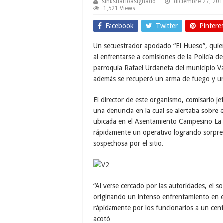
sinusuarioasignado
diciembre 27, 20
1,521 Views
Facebook
Twitter
Pintere
Un secuestrador apodado “El Hueso”, quien
al enfrentarse a comisiones de la Policía
parroquia Rafael Urdaneta del municipio Vale
además se recuperó un arma de fuego y un
El director de este organismo, comisario j
una denuncia en la cual se alertaba sobre
ubicada en el Asentamiento Campesino La En
rápidamente un operativo logrando sorpre
sospechosa por el sitio.
“Al verse cercado por las autoridades, el s
originando un intenso enfrentamiento en e
rápidamente por los funcionarios a un cent
acotó.