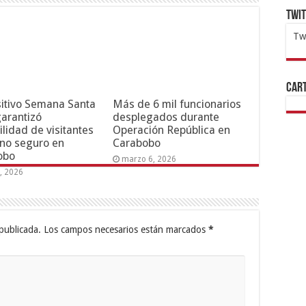
Twi
Tw
1x
ht
Cart
itivo Semana Santa
Más de 6 mil funcionarios
arantizó
desplegados durante
ilidad de visitantes
Operación República en
rno seguro en
Carabobo
obo
marzo 6, 2026
6, 2026
publicada.
Los campos necesarios están marcados
*