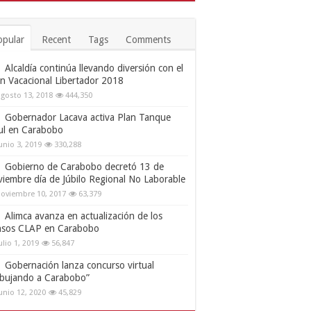
opular
Recent
Tags
Comments
Alcaldía continúa llevando diversión con el
an Vacacional Libertador 2018
gosto 13, 2018
444,350
Gobernador Lacava activa Plan Tanque
ul en Carabobo
unio 3, 2019
330,288
Gobierno de Carabobo decretó 13 de
viembre día de Júbilo Regional No Laborable
oviembre 10, 2017
63,379
Alimca avanza en actualización de los
nsos CLAP en Carabobo
ulio 1, 2019
56,847
Gobernación lanza concurso virtual
ibujando a Carabobo”
unio 12, 2020
45,829