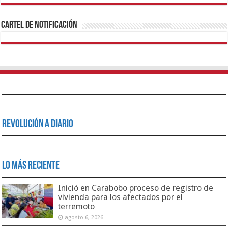
1xbet
https://mvbcasino.com/
Betturkey
Betist
Kralbet
Supertotobet
Tipobet
Matadorbet
Mariobet
Cartel de Notificación
Revolución a Diario
Lo Más Reciente
Inició en Carabobo proceso de registro de
vivienda para los afectados por el
terremoto
agosto 6, 2026