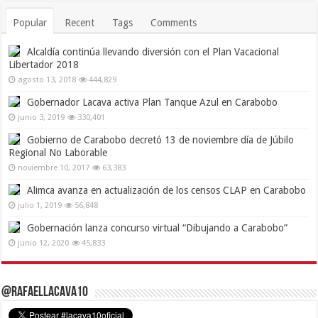
Popular
Recent
Tags
Comments
Alcaldía continúa llevando diversión con el Plan Vacacional
Libertador 2018
agosto 13, 2018
444,829
Gobernador Lacava activa Plan Tanque Azul en Carabobo
junio 3, 2019
330,401
Gobierno de Carabobo decretó 13 de noviembre día de Júbilo
Regional No Laborable
noviembre 10, 2017
63,383
Alimca avanza en actualización de los censos CLAP en Carabobo
julio 1, 2019
56,848
Gobernación lanza concurso virtual “Dibujando a Carabobo”
junio 12, 2020
45,833
@RafaelLacava10