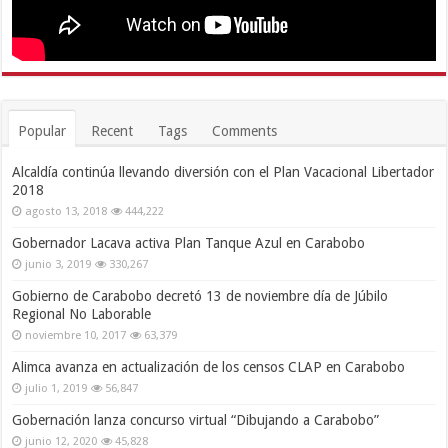
Popular
Recent
Tags
Comments
Alcaldía continúa llevando diversión con el Plan Vacacional Libertador
2018
agosto 13, 2018
444,222
Gobernador Lacava activa Plan Tanque Azul en Carabobo
junio 3, 2019
330,267
Gobierno de Carabobo decretó 13 de noviembre día de Júbilo
Regional No Laborable
noviembre 10, 2017
63,379
Alimca avanza en actualización de los censos CLAP en Carabobo
julio 1, 2019
56,847
Gobernación lanza concurso virtual “Dibujando a Carabobo”
junio 12, 2020
45,828