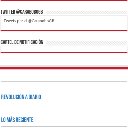
Twitter @CaraboboGB
Tweets por el @CaraboboGB.
1xbet
https://mvbcasino.com/
Betturkey
Betist
Kralbet
Supertotobet
Tipobet
Matadorbet
Mariobet
Cartel de Notificación
Revolución a Diario
Lo Más Reciente