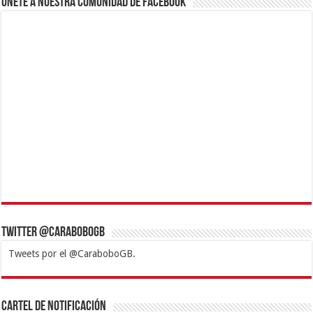
Únete a nuestra comunidad de Facebook
Twitter @CaraboboGB
Tweets por el @CaraboboGB.
1xbet
https://mvbcasino.com/
Betturkey
Betist
Kralbet
Supertotobet
Tipobet
Matadorbet
Mariobet
Cartel de Notificación