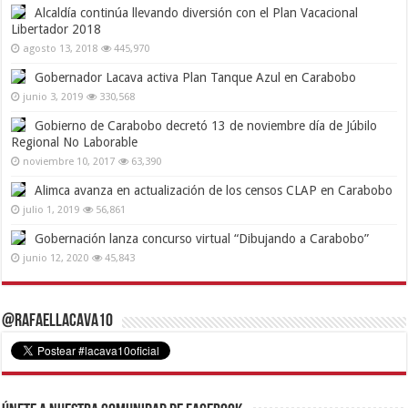
Alcaldía continúa llevando diversión con el Plan Vacacional
Libertador 2018
agosto 13, 2018
445,970
Gobernador Lacava activa Plan Tanque Azul en Carabobo
junio 3, 2019
330,568
Gobierno de Carabobo decretó 13 de noviembre día de Júbilo
Regional No Laborable
noviembre 10, 2017
63,390
Alimca avanza en actualización de los censos CLAP en Carabobo
julio 1, 2019
56,861
Gobernación lanza concurso virtual “Dibujando a Carabobo”
junio 12, 2020
45,843
@RafaelLacava10