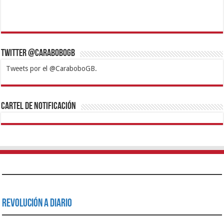
Twitter @CaraboboGB
Tweets por el @CaraboboGB.
1xbet
https://mvbcasino.com/
Betturkey
Betist
Kralbet
Supertotobet
Tipobet
Matadorbet
Mariobet
Cartel de Notificación
Revolución a Diario