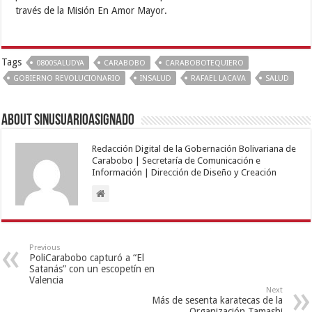
través de la Misión En Amor Mayor.
Tags
0800SALUDYA
CARABOBO
CARABOBOTEQUIERO
GOBIERNO REVOLUCIONARIO
INSALUD
RAFAEL LACAVA
SALUD
About sinusuarioasignado
Redacción Digital de la Gobernación Bolivariana de
Carabobo | Secretaría de Comunicación e
Información | Dirección de Diseño y Creación
Previous
PoliCarabobo capturó a “El
Satanás” con un escopetín en
Valencia
Next
Más de sesenta karatecas de la
Organización Tamashi