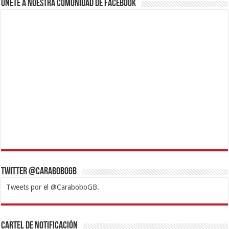
Únete a nuestra comunidad de Facebook
Twitter @CaraboboGB
Tweets por el @CaraboboGB.
1xbet
https://mvbcasino.com/
Betturkey
Betist
Kralbet
Supertotobet
Tipobet
Matadorbet
Mariobet
Cartel de Notificación