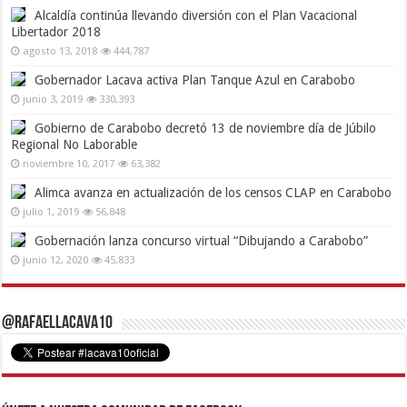
Alcaldía continúa llevando diversión con el Plan Vacacional
Libertador 2018
agosto 13, 2018
444,787
Gobernador Lacava activa Plan Tanque Azul en Carabobo
junio 3, 2019
330,393
Gobierno de Carabobo decretó 13 de noviembre día de Júbilo
Regional No Laborable
noviembre 10, 2017
63,382
Alimca avanza en actualización de los censos CLAP en Carabobo
julio 1, 2019
56,848
Gobernación lanza concurso virtual “Dibujando a Carabobo”
junio 12, 2020
45,833
@RafaelLacava10