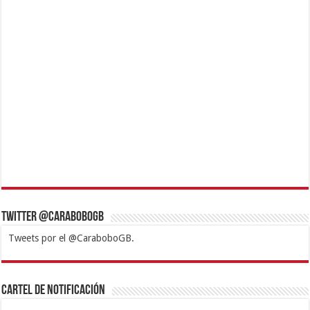
Twitter @CaraboboGB
Tweets por el @CaraboboGB.
1xbet
https://mvbcasino.com/
Betturkey
Betist
Kralbet
Supertotobet
Tipobet
Matadorbet
Mariobet
Cartel de Notificación