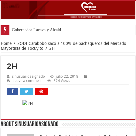
Gobernador Lacava y Alcaldesa Castillo reinauguraron C
Home
/
ZODI Carabobo sacó a 100% de bachaqueros del Mercado
Mayortista de Tocuyito
/
2H
2H
sinusuarioasignado
julio 22, 2018
Leave a comment
874 Views
About sinusuarioasignado