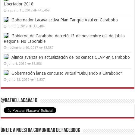
Libertador 2018
agosto 13, 2018
445,469
Gobernador Lacava activa Plan Tanque Azul en Carabobo
junio 3, 2019
330,484
Gobierno de Carabobo decretó 13 de noviembre día de Júbilo
Regional No Laborable
noviembre 10, 2017
63,387
Alimca avanza en actualización de los censos CLAP en Carabobo
julio 1, 2019
56,856
Gobernación lanza concurso virtual “Dibujando a Carabobo”
junio 12, 2020
45,837
@RafaelLacava10
Únete a nuestra comunidad de Facebook