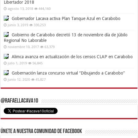
Libertador 2018
agosto 13, 2018
444,160
Gobernador Lacava activa Plan Tanque Azul en Carabobo
junio 3, 2019
330,253
Gobierno de Carabobo decretó 13 de noviembre día de Júbilo
Regional No Laborable
noviembre 10, 2017
63,379
Alimca avanza en actualización de los censos CLAP en Carabobo
julio 1, 2019
56,845
Gobernación lanza concurso virtual “Dibujando a Carabobo”
junio 12, 2020
45,827
@RafaelLacava10
Únete a nuestra comunidad de Facebook