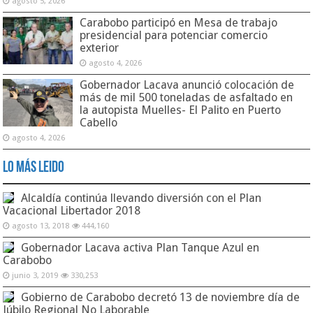
agosto 5, 2026
Carabobo participó en Mesa de trabajo
presidencial para potenciar comercio
exterior
agosto 4, 2026
Gobernador Lacava anunció colocación de
más de mil 500 toneladas de asfaltado en
la autopista Muelles- El Palito en Puerto
Cabello
agosto 4, 2026
Lo Más Leido
Alcaldía continúa llevando diversión con el Plan
Vacacional Libertador 2018
agosto 13, 2018
444,160
Gobernador Lacava activa Plan Tanque Azul en
Carabobo
junio 3, 2019
330,253
Gobierno de Carabobo decretó 13 de noviembre día de
Júbilo Regional No Laborable