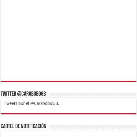
Twitter @CaraboboGB
Tweets por el @CaraboboGB.
1xbet
https://mvbcasino.com/
Betturkey
Betist
Kralbet
Supertotobet
Tipobet
Matadorbet
Mariobet
Cartel de Notificación