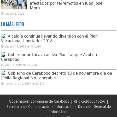
afectados por terremotos en Juan José
Mora
agosto 5, 2026
Lo Más Leido
Alcaldía continúa llevando diversión con el Plan
Vacacional Libertador 2018
agosto 13, 2018
444,316
Gobernador Lacava activa Plan Tanque Azul en
Carabobo
junio 3, 2019
330,278
Gobierno de Carabobo decretó 13 de noviembre día de
Júbilo Regional No Laborable
noviembre 10, 2017
63,379
Gobernación Bolivariana de Carabobo | RIF: G-20000152-6 |
Secretaría de Comunicación e Información | Dirección General de
Informática