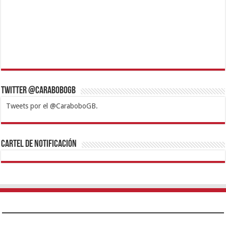
Twitter @CaraboboGB
Tweets por el @CaraboboGB.
1xbet
https://mvbcasino.com/
Betturkey
Betist
Kralbet
Supertotobet
Tipobet
Matadorbet
Mariobet
Cartel de Notificación