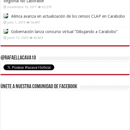
Regional No Laborable
noviembre 10, 2017
63,379
Alimca avanza en actualización de los censos CLAP en Carabobo
julio 1, 2019
56,847
Gobernación lanza concurso virtual “Dibujando a Carabobo”
junio 12, 2020
45,829
@RafaelLacava10
Únete a nuestra comunidad de Facebook