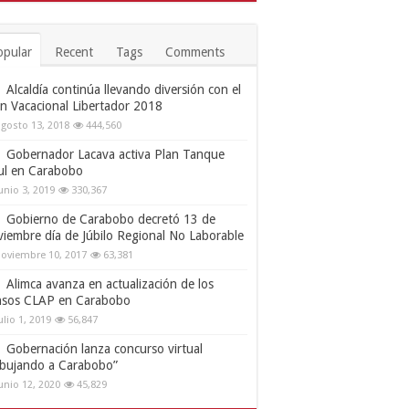
opular
Recent
Tags
Comments
Alcaldía continúa llevando diversión con el
an Vacacional Libertador 2018
gosto 13, 2018
444,560
Gobernador Lacava activa Plan Tanque
ul en Carabobo
unio 3, 2019
330,367
Gobierno de Carabobo decretó 13 de
viembre día de Júbilo Regional No Laborable
oviembre 10, 2017
63,381
Alimca avanza en actualización de los
nsos CLAP en Carabobo
ulio 1, 2019
56,847
Gobernación lanza concurso virtual
ibujando a Carabobo”
unio 12, 2020
45,829