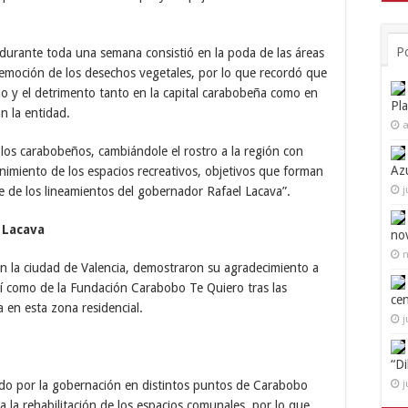
P
 durante toda una semana consistió en la poda de las áreas
remoción de los desechos vegetales, por lo que recordó que
o y el detrimento tanto en la capital carabobeña como en
Pl
n la entidad.
a
os carabobeños, cambiándole el rostro a la región con
Az
nimiento de los espacios recreativos, objetivos que forman
j
e de los lineamientos del gobernador Rafael Lacava”.
 Lacava
no
n
n la ciudad de Valencia, demostraron su agradecimiento a
sí como de la Fundación Carabobo Te Quiero tras las
ce
 en esta zona residencial.
j
“D
j
zado por la gobernación en distintos puntos de Carabobo
la rehabilitación de los espacios comunales, por lo que