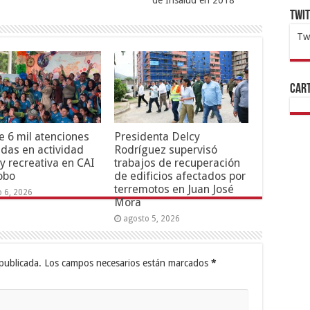
de Insalud en 2018
Twi
Tw
1x
ht
Cart
 6 mil atenciones
Presidenta Delcy
adas en actividad
Rodríguez supervisó
 y recreativa en CAI
trabajos de recuperación
obo
de edificios afectados por
terremotos en Juan José
o 6, 2026
Mora
agosto 5, 2026
publicada.
Los campos necesarios están marcados
*