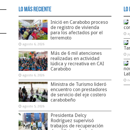
Lo Más Reciente
Lo 
Inició en Carabobo proceso
de registro de vivienda
co
para los afectados por el
a
terremoto
agosto 6, 2026
Ta
Más de 6 mil atenciones
j
realizadas en actividad
lúdica y recreativa en CAI
no
Carabobo
La
agosto 6, 2026
n
Ministra de Turismo lideró
encuentro con prestadores
de servicio del eje costero
carabobeño
agosto 5, 2026
Presidenta Delcy
Rodríguez supervisó
trabajos de recuperación