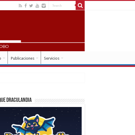
o
Publicaciones
Servicios
que Draculandia