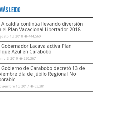
Más Leido
Alcaldía continúa llevando diversión
n el Plan Vacacional Libertador 2018
gosto 13, 2018
444,560
Gobernador Lacava activa Plan
nque Azul en Carabobo
unio 3, 2019
330,367
Gobierno de Carabobo decretó 13 de
viembre día de Júbilo Regional No
borable
oviembre 10, 2017
63,381