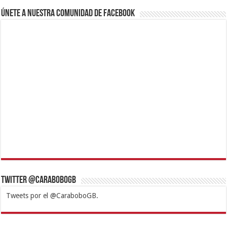
Únete a nuestra comunidad de Facebook
Twitter @CaraboboGB
Tweets por el @CaraboboGB.
1xbet
https://mvbcasino.com/
Betturkey
Betist
Kralbet
Supertotobet
Tipobet
Matadorbet
Mariobet