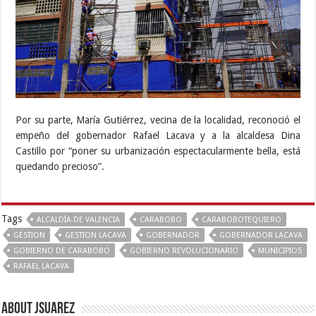
Por su parte, María Gutiérrez, vecina de la localidad, reconoció el
empeño del gobernador Rafael Lacava y a la alcaldesa Dina
Castillo por “poner su urbanización espectacularmente bella, está
quedando precioso”.
Tags
ALCALDÍA DE VALENCIA
CARABOBO
CARABOBOTEQUIERO
GESTION
GESTION LACAVA
GOBERNADOR
GOBERNADOR LACAVA
GOBIERNO DE CARABOBO
GOBIERNO REVOLUCIONARIO
MUNICIPIOS
RAFAEL LACAVA
About Jsuarez