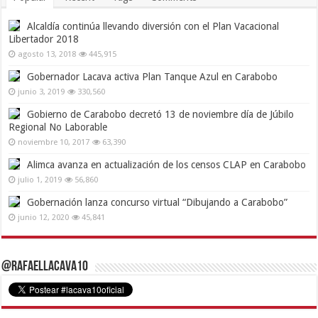
Alcaldía continúa llevando diversión con el Plan Vacacional
Libertador 2018
agosto 13, 2018
445,915
Gobernador Lacava activa Plan Tanque Azul en Carabobo
junio 3, 2019
330,560
Gobierno de Carabobo decretó 13 de noviembre día de Júbilo
Regional No Laborable
noviembre 10, 2017
63,390
Alimca avanza en actualización de los censos CLAP en Carabobo
julio 1, 2019
56,860
Gobernación lanza concurso virtual “Dibujando a Carabobo”
junio 12, 2020
45,841
@RafaelLacava10