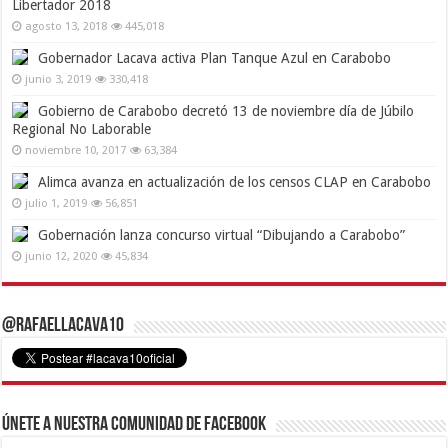
Libertador 2018
agosto 13, 2018
445,018
Gobernador Lacava activa Plan Tanque Azul en Carabobo
junio 3, 2019
330,418
Gobierno de Carabobo decretó 13 de noviembre día de Júbilo
Regional No Laborable
noviembre 10, 2017
63,384
Alimca avanza en actualización de los censos CLAP en Carabobo
julio 1, 2019
56,851
Gobernación lanza concurso virtual “Dibujando a Carabobo”
junio 12, 2020
45,834
@RafaelLacava10
Únete a nuestra comunidad de Facebook