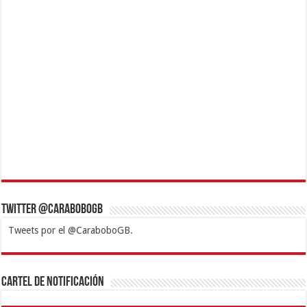
Twitter @CaraboboGB
Tweets por el @CaraboboGB.
1xbet
https://mvbcasino.com/
Betturkey
Betist
Kralbet
Supertotobet
Tipobet
Matadorbet
Mariobet
Cartel de Notificación