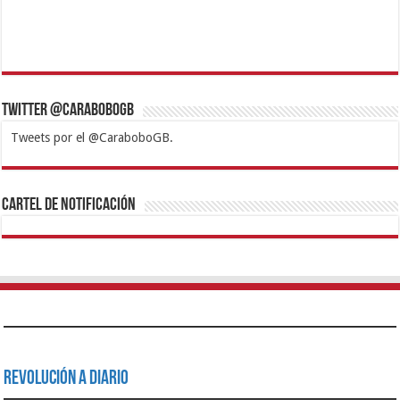
Twitter @CaraboboGB
Tweets por el @CaraboboGB.
1xbet
https://mvbcasino.com/
Betturkey
Betist
Kralbet
Supertotobet
Tipobet
Matadorbet
Mariobet
Cartel de Notificación
Revolución a Diario