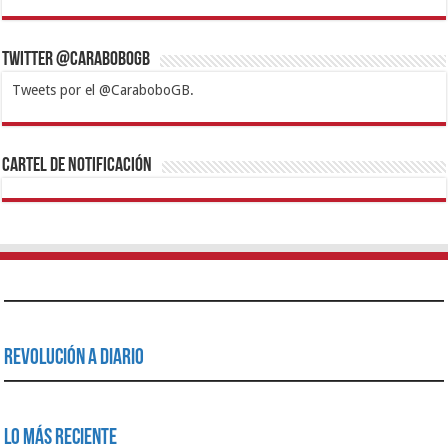
Twitter @CaraboboGB
Tweets por el @CaraboboGB.
1xbet
https://mvbcasino.com/
Betturkey
Betist
Kralbet
Supertotobet
Tipobet
Matadorbet
Mariobet
Cartel de Notificación
Revolución a Diario
Lo Más Reciente