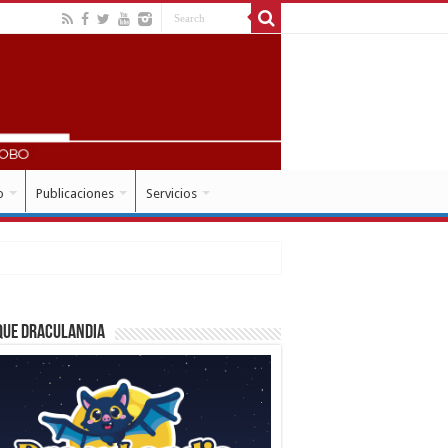
o
Publicaciones
Servicios
que Draculandia