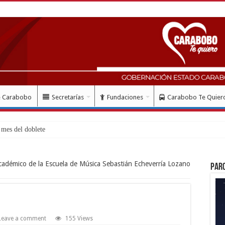
e Carabobo
Secretarías
Fundaciones
Carabobo Te Quier
mes del doblete sísmico: “Honro
académico de la Escuela de Música Sebastián Echeverría Lozano
Par
Leave a comment
155 Views