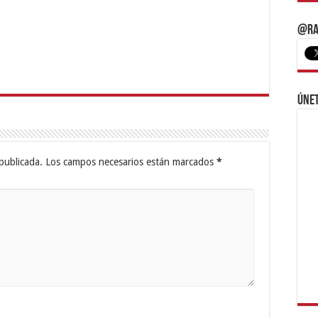
@Ra
Únet
publicada.
Los campos necesarios están marcados
*