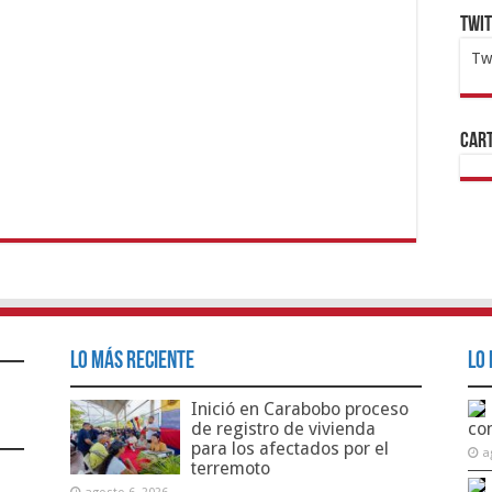
Twi
Tw
1x
ht
Cart
Lo Más Reciente
Lo 
Inició en Carabobo proceso
de registro de vivienda
co
para los afectados por el
a
terremoto