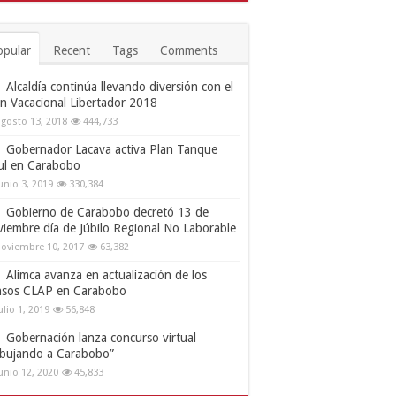
opular
Recent
Tags
Comments
Alcaldía continúa llevando diversión con el
an Vacacional Libertador 2018
gosto 13, 2018
444,733
Gobernador Lacava activa Plan Tanque
ul en Carabobo
unio 3, 2019
330,384
Gobierno de Carabobo decretó 13 de
viembre día de Júbilo Regional No Laborable
oviembre 10, 2017
63,382
Alimca avanza en actualización de los
nsos CLAP en Carabobo
ulio 1, 2019
56,848
Gobernación lanza concurso virtual
ibujando a Carabobo”
unio 12, 2020
45,833