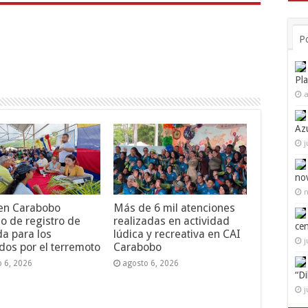
P
Pl
a
Az
j
no
n
 en Carabobo
Más de 6 mil atenciones
o de registro de
realizadas en actividad
ce
da para los
lúdica y recreativa en CAI
j
dos por el terremoto
Carabobo
o 6, 2026
agosto 6, 2026
“D
j