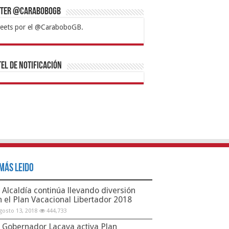
tter @CaraboboGB
eets por el @CaraboboGB.
bet
tps://mvbcasino.com/
Betturkey
Betist
Kralbet
Supertotobet
Tipobet
Matadorbet
Mariobet
Bahis
el de Notificación
Más Leido
Alcaldía continúa llevando diversión
n el Plan Vacacional Libertador 2018
gosto 13, 2018
444,733
Gobernador Lacava activa Plan