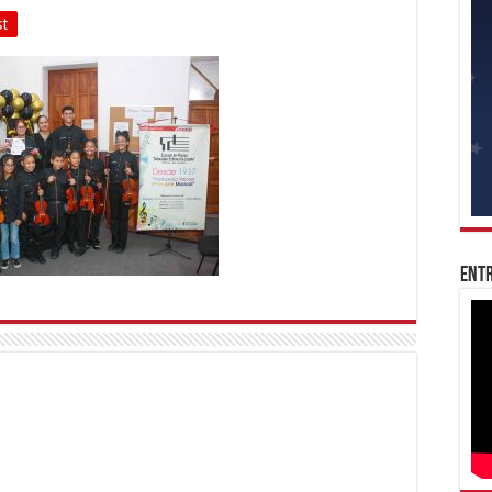
st
Entr