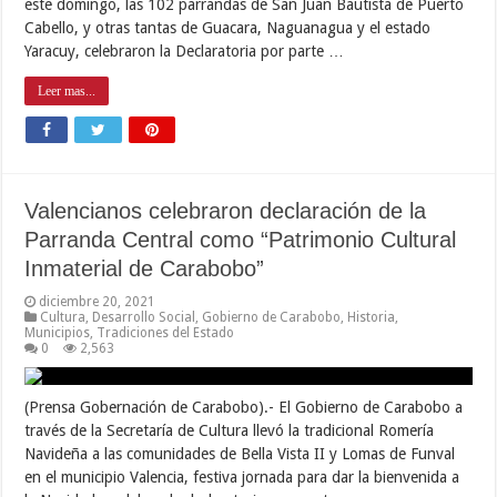
este domingo, las 102 parrandas de San Juan Bautista de Puerto
Cabello, y otras tantas de Guacara, Naguanagua y el estado
Yaracuy, celebraron la Declaratoria por parte …
Leer mas...
Valencianos celebraron declaración de la
Parranda Central como “Patrimonio Cultural
Inmaterial de Carabobo”
diciembre 20, 2021
Cultura
,
Desarrollo Social
,
Gobierno de Carabobo
,
Historia
,
Municipios
,
Tradiciones del Estado
0
2,563
(Prensa Gobernación de Carabobo).- El Gobierno de Carabobo a
través de la Secretaría de Cultura llevó la tradicional Romería
Navideña a las comunidades de Bella Vista II y Lomas de Funval
en el municipio Valencia, festiva jornada para dar la bienvenida a