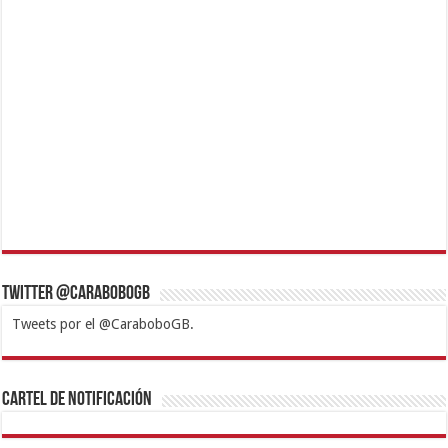
Twitter @CaraboboGB
Tweets por el @CaraboboGB.
1xbet
https://mvbcasino.com/
Betturkey
Betist
Kralbet
Supertotobet
Tipobet
Matadorbet
Mariobet
Cartel de Notificación