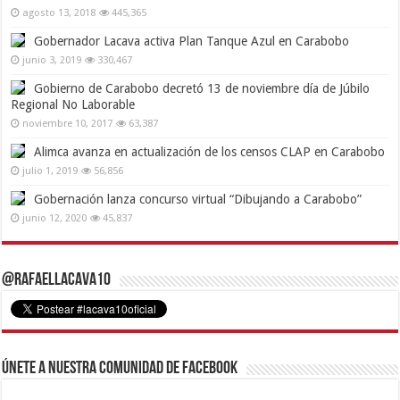
agosto 13, 2018
445,365
Gobernador Lacava activa Plan Tanque Azul en Carabobo
junio 3, 2019
330,467
Gobierno de Carabobo decretó 13 de noviembre día de Júbilo
Regional No Laborable
noviembre 10, 2017
63,387
Alimca avanza en actualización de los censos CLAP en Carabobo
julio 1, 2019
56,856
Gobernación lanza concurso virtual “Dibujando a Carabobo”
junio 12, 2020
45,837
@RafaelLacava10
Únete a nuestra comunidad de Facebook