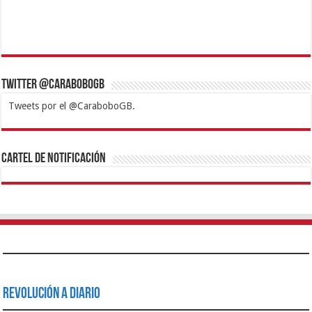
Twitter @CaraboboGB
Tweets por el @CaraboboGB.
1xbet
https://mvbcasino.com/
Betturkey
Betist
Kralbet
Supertotobet
Tipobet
Matadorbet
Mariobet
Cartel de Notificación
Revolución a Diario