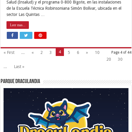
Salud (Insalud) y el programa 0-800 Bigote, en las instalaciones
de la Escuela Técnica Robinsoniana Simón Bolívar, ubicada en el
sector Las Quintas …
Leer mas...
4
« First
...
«
2
3
5
6
»
10
Page 4 of 44
20
30
...
Last »
Parque Draculandia