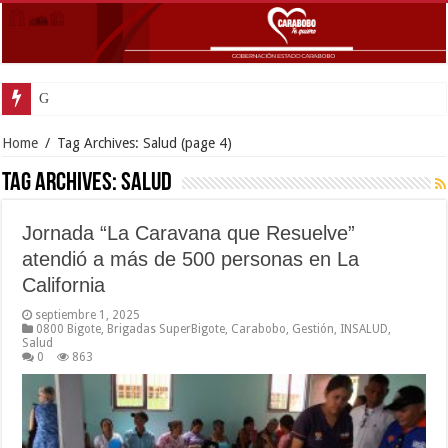
Gobernador Lacava y alcaldesa Riera supervisaron avances de reconst
Home
/
Tag Archives: Salud
(page 4)
Tag Archives:
Salud
Jornada “La Caravana que Resuelve”
atendió a más de 500 personas en La
California
septiembre 1, 2025
0800 Bigote
,
Brigadas SuperBigote
,
Carabobo
,
Gestión
,
INSALUD
,
Salud
0
863