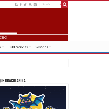
o
Publicaciones
Servicios
que Draculandia