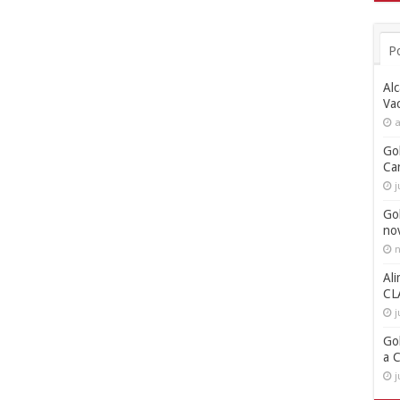
P
Alc
Va
a
Go
Ca
j
Go
no
n
Ali
CL
j
Go
a 
j