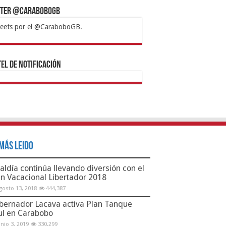
tter @CaraboboGB
eets por el @CaraboboGB.
bet
tps://mvbcasino.com/
Betturkey
Betist
Kralbet
Supertotobet
Tipobet
Matadorbet
Mariobet
Bahis
el de Notificación
Más Leido
aldía continúa llevando diversión con el
an Vacacional Libertador 2018
gosto 13, 2018
444,387
bernador Lacava activa Plan Tanque
ul en Carabobo
unio 3, 2019
330,299