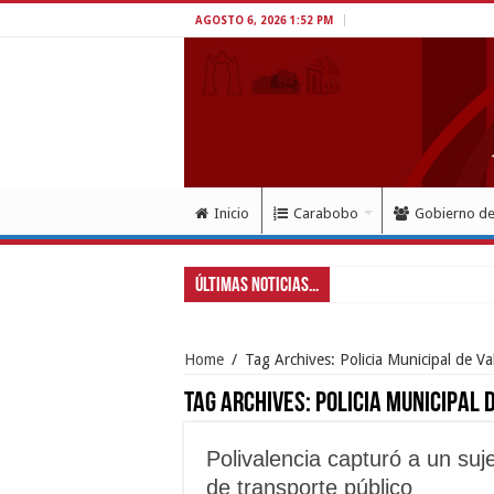
AGOSTO 6, 2026 1:52 PM
Inicio
Carabobo
Gobierno d
Últimas Noticias...
Gob
Home
/
Tag Archives: Policia Municipal de Va
Tag Archives:
Policia Municipal 
Polivalencia capturó a un su
de transporte público