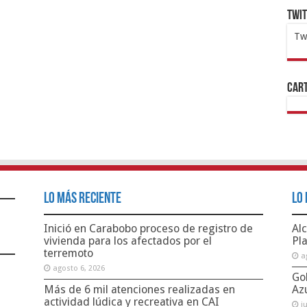
Twi
Tw
1x
ht
Cart
Lo Más Reciente
Lo 
Inició en Carabobo proceso de registro de
Alc
vivienda para los afectados por el
Pl
terremoto
a
agosto 6, 2026
Go
Más de 6 mil atenciones realizadas en
Az
actividad lúdica y recreativa en CAI
j