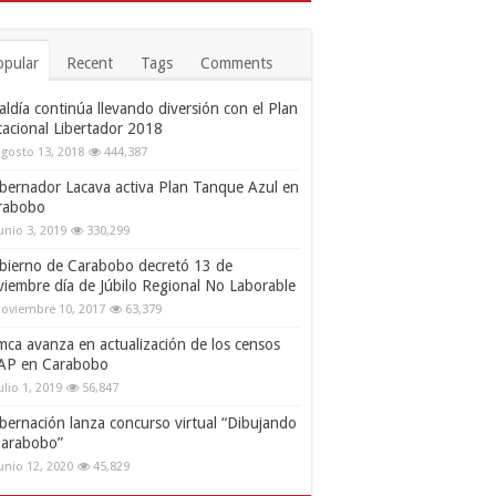
opular
Recent
Tags
Comments
aldía continúa llevando diversión con el Plan
cacional Libertador 2018
gosto 13, 2018
444,387
bernador Lacava activa Plan Tanque Azul en
rabobo
unio 3, 2019
330,299
bierno de Carabobo decretó 13 de
viembre día de Júbilo Regional No Laborable
oviembre 10, 2017
63,379
mca avanza en actualización de los censos
AP en Carabobo
ulio 1, 2019
56,847
bernación lanza concurso virtual “Dibujando
Carabobo”
unio 12, 2020
45,829