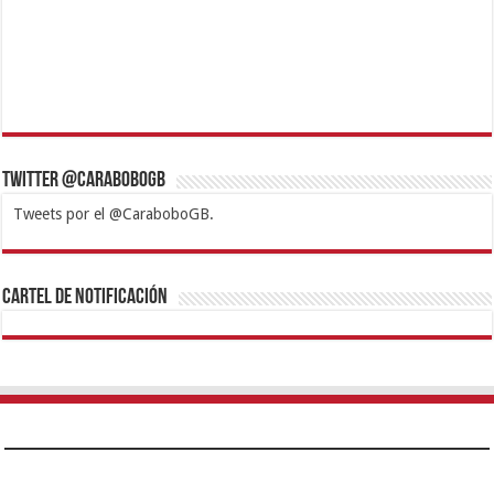
Twitter @CaraboboGB
Tweets por el @CaraboboGB.
1xbet
https://mvbcasino.com/
Betturkey
Betist
Kralbet
Supertotobet
Tipobet
Matadorbet
Mariobet
Cartel de Notificación