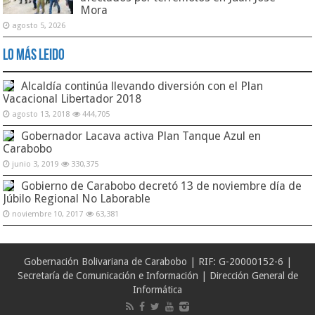
Mora
agosto 5, 2026
Lo Más Leido
Alcaldía continúa llevando diversión con el Plan
Vacacional Libertador 2018
agosto 13, 2018
444,705
Gobernador Lacava activa Plan Tanque Azul en
Carabobo
junio 3, 2019
330,375
Gobierno de Carabobo decretó 13 de noviembre día de
Júbilo Regional No Laborable
noviembre 10, 2017
63,381
Gobernación Bolivariana de Carabobo | RIF: G-20000152-6 |
Secretaría de Comunicación e Información | Dirección General de
Informática