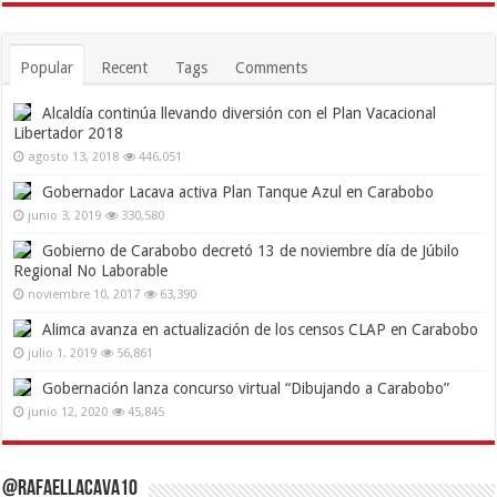
Popular
Recent
Tags
Comments
Alcaldía continúa llevando diversión con el Plan Vacacional
Libertador 2018
agosto 13, 2018
446,051
Gobernador Lacava activa Plan Tanque Azul en Carabobo
junio 3, 2019
330,580
Gobierno de Carabobo decretó 13 de noviembre día de Júbilo
Regional No Laborable
noviembre 10, 2017
63,390
Alimca avanza en actualización de los censos CLAP en Carabobo
julio 1, 2019
56,861
Gobernación lanza concurso virtual “Dibujando a Carabobo”
junio 12, 2020
45,845
@RafaelLacava10