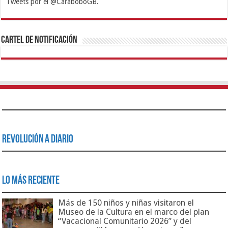
Tweets por el @CaraboboGB.
1xbet
https://mvbcasino.com/
Betturkey
Betist
Kralbet
Supertotobet
Tipobet
Matadorbet
Mariobet
Cartel de Notificación
Revolución a Diario
Lo Más Reciente
Más de 150 niños y niñas visitaron el
Museo de la Cultura en el marco del plan
“Vacacional Comunitario 2026” y del