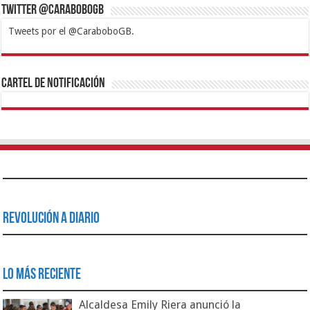
Twitter @CaraboboGB
Tweets por el @CaraboboGB.
1xbet
https://mvbcasino.com/
Betturkey
Betist
Kralbet
Supertotobet
Tipobet
Matadorbet
Mariobet
Cartel de Notificación
Revolución a Diario
Lo Más Reciente
Alcaldesa Emily Riera anunció la