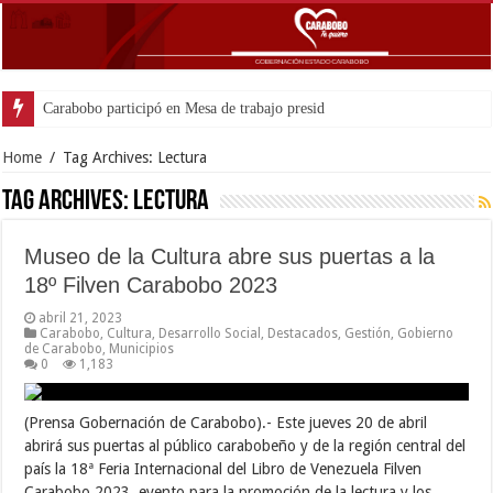
Carabobo participó en Mesa de trabajo presidencial p
Home
/
Tag Archives: Lectura
Tag Archives:
Lectura
Museo de la Cultura abre sus puertas a la
18º Filven Carabobo 2023
abril 21, 2023
Carabobo
,
Cultura
,
Desarrollo Social
,
Destacados
,
Gestión
,
Gobierno
de Carabobo
,
Municipios
0
1,183
(Prensa Gobernación de Carabobo).- Este jueves 20 de abril
abrirá sus puertas al público carabobeño y de la región central del
país la 18ª Feria Internacional del Libro de Venezuela Filven
Carabobo 2023, evento para la promoción de la lectura y los