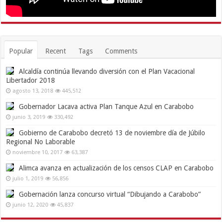
Popular
Recent
Tags
Comments
Alcaldía continúa llevando diversión con el Plan Vacacional
Libertador 2018
agosto 13, 2018
445,512
Gobernador Lacava activa Plan Tanque Azul en Carabobo
junio 3, 2019
330,492
Gobierno de Carabobo decretó 13 de noviembre día de Júbilo
Regional No Laborable
noviembre 10, 2017
63,387
Alimca avanza en actualización de los censos CLAP en Carabobo
julio 1, 2019
56,856
Gobernación lanza concurso virtual “Dibujando a Carabobo”
junio 12, 2020
45,837