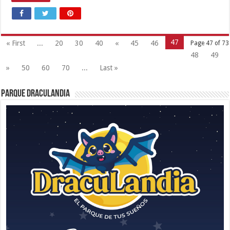
47
« First
...
20
30
40
«
45
46
Page 47 of 73
48
49
»
50
60
70
...
Last »
Parque Draculandia