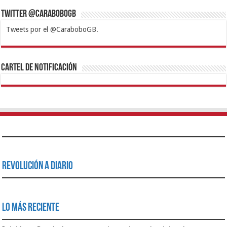
Twitter @CaraboboGB
Tweets por el @CaraboboGB.
1xbet
https://mvbcasino.com/
Betturkey
Betist
Kralbet
Supertotobet
Tipobet
Matadorbet
Mariobet
Cartel de Notificación
Revolución a Diario
Lo Más Reciente