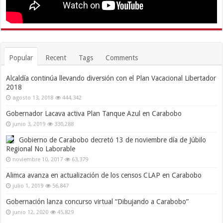
Popular
Recent
Tags
Comments
Alcaldía continúa llevando diversión con el Plan Vacacional Libertador
2018
agosto 13, 2018
444,342
Gobernador Lacava activa Plan Tanque Azul en Carabobo
junio 3, 2019
330,288
Gobierno de Carabobo decretó 13 de noviembre día de Júbilo
Regional No Laborable
noviembre 10, 2017
63,379
Alimca avanza en actualización de los censos CLAP en Carabobo
julio 1, 2019
56,847
Gobernación lanza concurso virtual “Dibujando a Carabobo”
junio 12, 2020
45,829