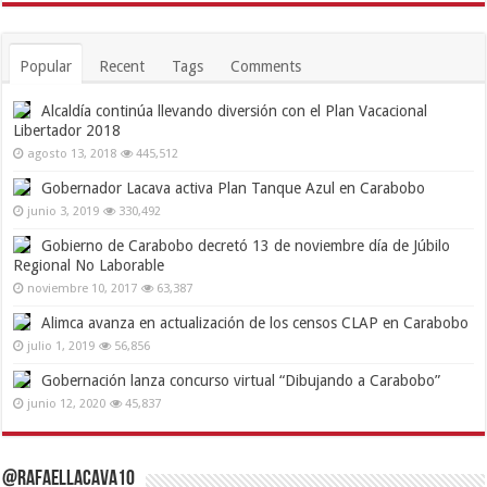
Popular
Recent
Tags
Comments
Alcaldía continúa llevando diversión con el Plan Vacacional
Libertador 2018
agosto 13, 2018
445,512
Gobernador Lacava activa Plan Tanque Azul en Carabobo
junio 3, 2019
330,492
Gobierno de Carabobo decretó 13 de noviembre día de Júbilo
Regional No Laborable
noviembre 10, 2017
63,387
Alimca avanza en actualización de los censos CLAP en Carabobo
julio 1, 2019
56,856
Gobernación lanza concurso virtual “Dibujando a Carabobo”
junio 12, 2020
45,837
@RafaelLacava10