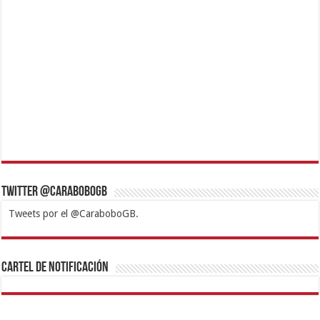
Twitter @CaraboboGB
Tweets por el @CaraboboGB.
1xbet
https://mvbcasino.com/
Betturkey
Betist
Kralbet
Supertotobet
Tipobet
Matadorbet
Mariobet
Cartel de Notificación