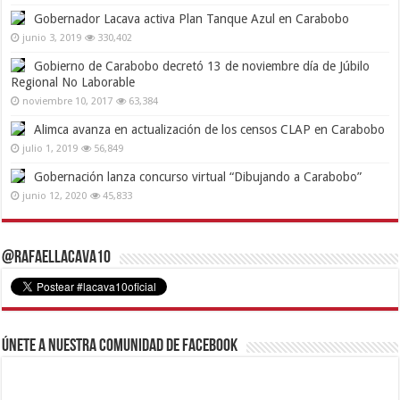
Gobernador Lacava activa Plan Tanque Azul en Carabobo
junio 3, 2019
330,402
Gobierno de Carabobo decretó 13 de noviembre día de Júbilo
Regional No Laborable
noviembre 10, 2017
63,384
Alimca avanza en actualización de los censos CLAP en Carabobo
julio 1, 2019
56,849
Gobernación lanza concurso virtual “Dibujando a Carabobo”
junio 12, 2020
45,833
@RafaelLacava10
Únete a nuestra comunidad de Facebook