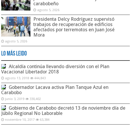
carabobeño
agosto 5, 2026
Presidenta Delcy Rodríguez supervisó
trabajos de recuperación de edificios
afectados por terremotos en Juan José
Mora
agosto 5, 2026
Lo Más Leido
Alcaldía continúa llevando diversión con el Plan
Vacacional Libertador 2018
agosto 13, 2018
444,843
Gobernador Lacava activa Plan Tanque Azul en
Carabobo
junio 3, 2019
330,402
Gobierno de Carabobo decretó 13 de noviembre día de
Júbilo Regional No Laborable
noviembre 10, 2017
63,384