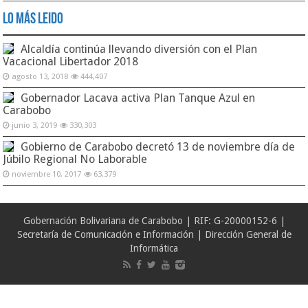
Lo Más Leido
Alcaldía continúa llevando diversión con el Plan
Vacacional Libertador 2018
agosto 13, 2018
444,407
Gobernador Lacava activa Plan Tanque Azul en
Carabobo
junio 3, 2019
330,303
Gobierno de Carabobo decretó 13 de noviembre día de
Júbilo Regional No Laborable
noviembre 10, 2017
63,379
Gobernación Bolivariana de Carabobo | RIF: G-20000152-6 |
Secretaría de Comunicación e Información | Dirección General de
Informática