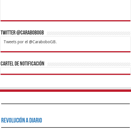
Twitter @CaraboboGB
Tweets por el @CaraboboGB.
1xbet
https://mvbcasino.com/
Betturkey
Betist
Kralbet
Supertotobet
Tipobet
Matadorbet
Mariobet
Cartel de Notificación
Revolución a Diario