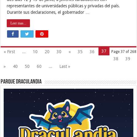
representantes de universidades públicas y privadas del país.
Durante sus declaraciones, el gobernador …
Leer mas...
37
« First
...
10
20
30
«
35
36
Page 37 of 268
38
39
»
40
50
60
...
Last »
Parque Draculandia