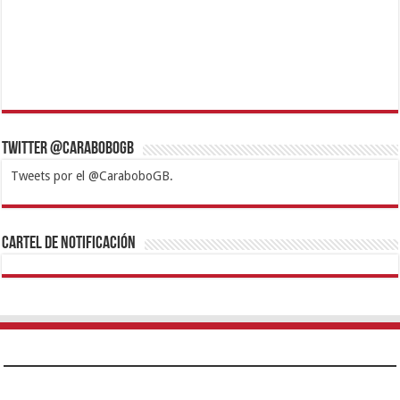
Twitter @CaraboboGB
Tweets por el @CaraboboGB.
1xbet
https://mvbcasino.com/
Betturkey
Betist
Kralbet
Supertotobet
Tipobet
Matadorbet
Mariobet
Cartel de Notificación