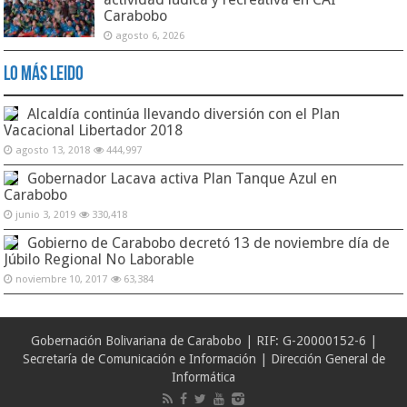
Carabobo
agosto 6, 2026
Lo Más Leido
Alcaldía continúa llevando diversión con el Plan
Vacacional Libertador 2018
agosto 13, 2018
444,997
Gobernador Lacava activa Plan Tanque Azul en
Carabobo
junio 3, 2019
330,418
Gobierno de Carabobo decretó 13 de noviembre día de
Júbilo Regional No Laborable
noviembre 10, 2017
63,384
Gobernación Bolivariana de Carabobo | RIF: G-20000152-6 |
Secretaría de Comunicación e Información | Dirección General de
Informática