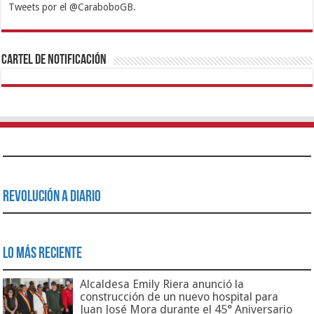
Tweets por el @CaraboboGB.
1xbet
https://mvbcasino.com/
Betturkey
Betist
Kralbet
Supertotobet
Tipobet
Matadorbet
Mariobet
Cartel de Notificación
Revolución a Diario
Lo Más Reciente
Alcaldesa Emily Riera anunció la
construcción de un nuevo hospital para
Juan José Mora durante el 45° Aniversario