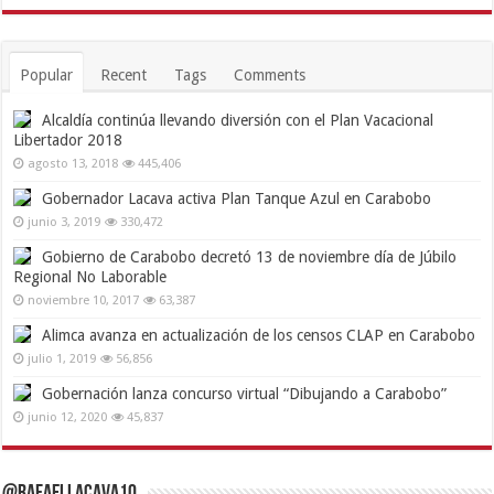
Popular
Recent
Tags
Comments
Alcaldía continúa llevando diversión con el Plan Vacacional
Libertador 2018
agosto 13, 2018
445,406
Gobernador Lacava activa Plan Tanque Azul en Carabobo
junio 3, 2019
330,472
Gobierno de Carabobo decretó 13 de noviembre día de Júbilo
Regional No Laborable
noviembre 10, 2017
63,387
Alimca avanza en actualización de los censos CLAP en Carabobo
julio 1, 2019
56,856
Gobernación lanza concurso virtual “Dibujando a Carabobo”
junio 12, 2020
45,837