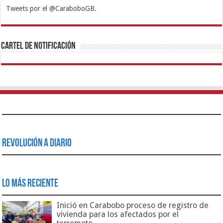
Tweets por el @CaraboboGB.
1xbet
https://mvbcasino.com/
Betturkey
Betist
Kralbet
Supertotobet
Tipobet
Matadorbet
Mariobet
Cartel de Notificación
Revolución a Diario
Lo Más Reciente
Inició en Carabobo proceso de registro de
vivienda para los afectados por el