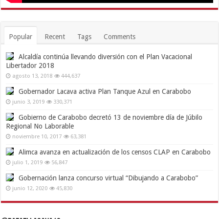
Popular
Recent
Tags
Comments
Alcaldía continúa llevando diversión con el Plan Vacacional
Libertador 2018
agosto 13, 2018
444,637
Gobernador Lacava activa Plan Tanque Azul en Carabobo
junio 3, 2019
330,371
Gobierno de Carabobo decretó 13 de noviembre día de Júbilo
Regional No Laborable
noviembre 10, 2017
63,381
Alimca avanza en actualización de los censos CLAP en Carabobo
julio 1, 2019
56,847
Gobernación lanza concurso virtual “Dibujando a Carabobo”
junio 12, 2020
45,830