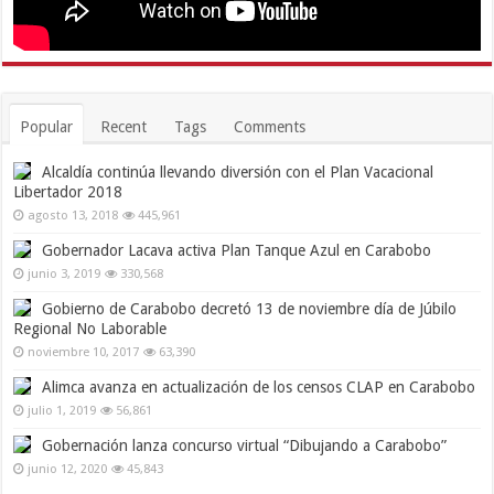
Popular
Recent
Tags
Comments
Alcaldía continúa llevando diversión con el Plan Vacacional
Libertador 2018
agosto 13, 2018
445,961
Gobernador Lacava activa Plan Tanque Azul en Carabobo
junio 3, 2019
330,568
Gobierno de Carabobo decretó 13 de noviembre día de Júbilo
Regional No Laborable
noviembre 10, 2017
63,390
Alimca avanza en actualización de los censos CLAP en Carabobo
julio 1, 2019
56,861
Gobernación lanza concurso virtual “Dibujando a Carabobo”
junio 12, 2020
45,843