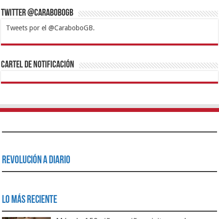
Twitter @CaraboboGB
Tweets por el @CaraboboGB.
1xbet
https://mvbcasino.com/
Betturkey
Betist
Kralbet
Supertotobet
Tipobet
Matadorbet
Mariobet
Cartel de Notificación
Revolución a Diario
Lo Más Reciente