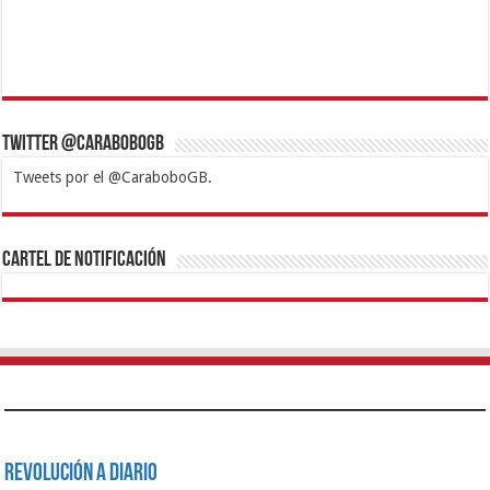
Twitter @CaraboboGB
Tweets por el @CaraboboGB.
1xbet
https://mvbcasino.com/
Betturkey
Betist
Kralbet
Supertotobet
Tipobet
Matadorbet
Mariobet
Cartel de Notificación
Revolución a Diario