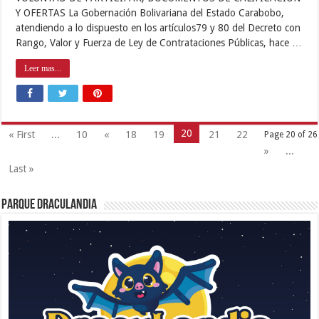
Y OFERTAS La Gobernación Bolivariana del Estado Carabobo,
atendiendo a lo dispuesto en los artículos79 y 80 del Decreto con
Rango, Valor y Fuerza de Ley de Contrataciones Públicas, hace …
Leer mas...
20
« First
...
10
«
18
19
21
22
Page 20 of 26
»
...
Last »
Parque Draculandia