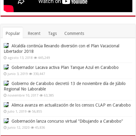
Popular
Recent
Tags
Comments
Alcaldía continúa llevando diversión con el Plan Vacacional
Libertador 2018
agosto 13, 2018
445,249
Gobernador Lacava activa Plan Tanque Azul en Carabobo
junio 3, 2019
330,447
Gobierno de Carabobo decretó 13 de noviembre día de Júbilo
Regional No Laborable
noviembre 10, 2017
63,385
Alimca avanza en actualización de los censos CLAP en Carabobo
julio 1, 2019
56,855
Gobernación lanza concurso virtual “Dibujando a Carabobo”
junio 12, 2020
45,836