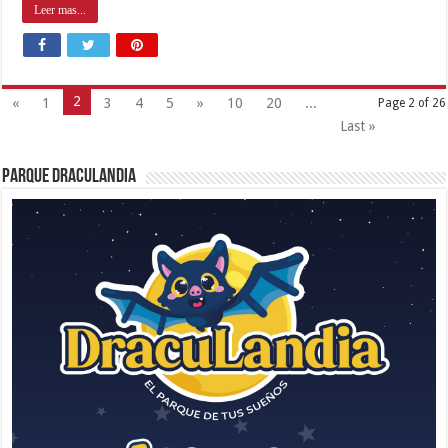
Leer mas...
2
«
1
3
4
5
»
10
20
...
Page 2 of 26
Last »
Parque Draculandia