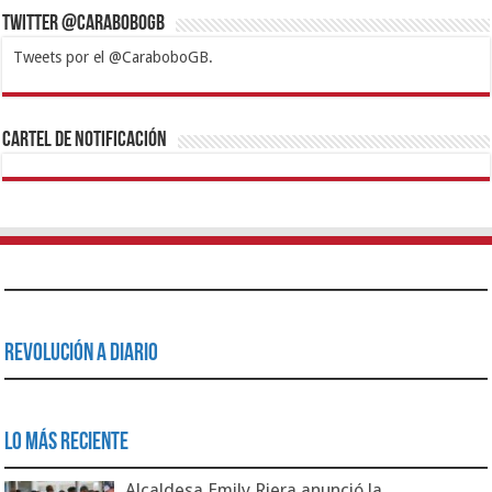
Twitter @CaraboboGB
Tweets por el @CaraboboGB.
1xbet
https://mvbcasino.com/
Betturkey
Betist
Kralbet
Supertotobet
Tipobet
Matadorbet
Mariobet
Cartel de Notificación
Revolución a Diario
Lo Más Reciente
Alcaldesa Emily Riera anunció la