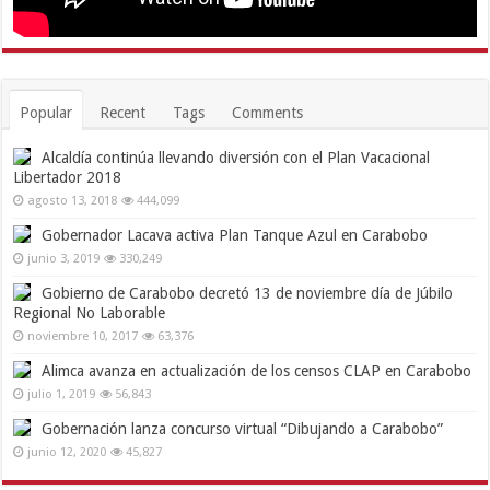
Popular
Recent
Tags
Comments
Alcaldía continúa llevando diversión con el Plan Vacacional
Libertador 2018
agosto 13, 2018
444,099
Gobernador Lacava activa Plan Tanque Azul en Carabobo
junio 3, 2019
330,249
Gobierno de Carabobo decretó 13 de noviembre día de Júbilo
Regional No Laborable
noviembre 10, 2017
63,376
Alimca avanza en actualización de los censos CLAP en Carabobo
julio 1, 2019
56,843
Gobernación lanza concurso virtual “Dibujando a Carabobo”
junio 12, 2020
45,827