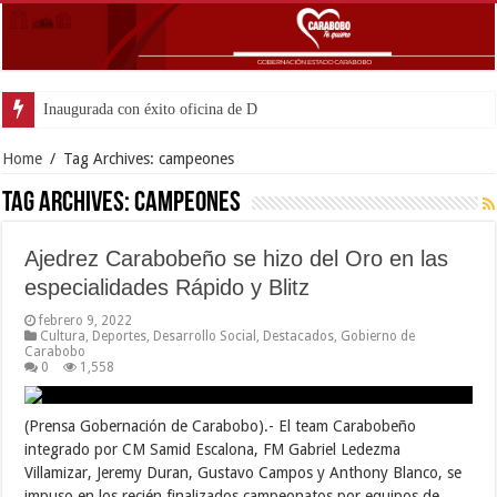
Inaugurada con éxito oficina de Defensa P
Home
/
Tag Archives: campeones
Tag Archives:
campeones
Ajedrez Carabobeño se hizo del Oro en las
especialidades Rápido y Blitz
febrero 9, 2022
Cultura
,
Deportes
,
Desarrollo Social
,
Destacados
,
Gobierno de
Carabobo
0
1,558
(Prensa Gobernación de Carabobo).- El team Carabobeño
integrado por CM Samid Escalona, FM Gabriel Ledezma
Villamizar, Jeremy Duran, Gustavo Campos y Anthony Blanco, se
impuso en los recién finalizados campeonatos por equipos de