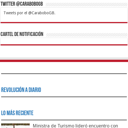
Twitter @CaraboboGB
Tweets por el @CaraboboGB.
1xbet
https://mvbcasino.com/
Betturkey
Betist
Kralbet
Supertotobet
Tipobet
Matadorbet
Mariobet
Cartel de Notificación
Revolución a Diario
Lo Más Reciente
Ministra de Turismo lideró encuentro con