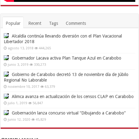
Popular
Recent
Tags
Comments
Alcaldía continúa llevando diversión con el Plan Vacacional
Libertador 2018
agosto 13, 2018
444,265
Gobernador Lacava activa Plan Tanque Azul en Carabobo
junio 3, 2019
330,273
Gobierno de Carabobo decretó 13 de noviembre día de Júbilo
Regional No Laborable
noviembre 10, 2017
63,379
Alimca avanza en actualización de los censos CLAP en Carabobo
julio 1, 2019
56,847
Gobernación lanza concurso virtual “Dibujando a Carabobo”
junio 12, 2020
45,829