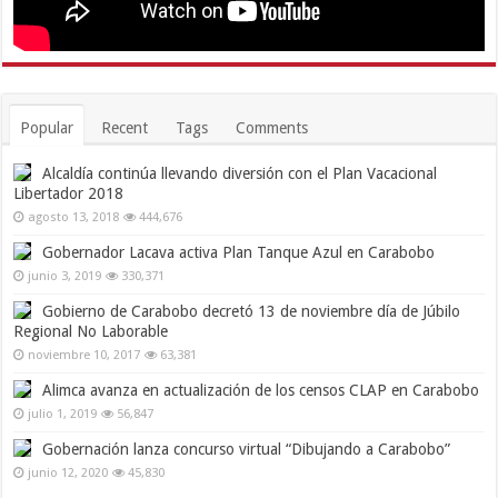
Popular
Recent
Tags
Comments
Alcaldía continúa llevando diversión con el Plan Vacacional
Libertador 2018
agosto 13, 2018
444,676
Gobernador Lacava activa Plan Tanque Azul en Carabobo
junio 3, 2019
330,371
Gobierno de Carabobo decretó 13 de noviembre día de Júbilo
Regional No Laborable
noviembre 10, 2017
63,381
Alimca avanza en actualización de los censos CLAP en Carabobo
julio 1, 2019
56,847
Gobernación lanza concurso virtual “Dibujando a Carabobo”
junio 12, 2020
45,830