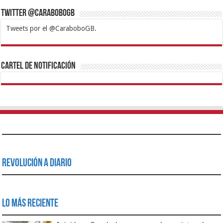
Twitter @CaraboboGB
Tweets por el @CaraboboGB.
1xbet
https://mvbcasino.com/
Betturkey
Betist
Kralbet
Supertotobet
Tipobet
Matadorbet
Mariobet
Cartel de Notificación
Revolución a Diario
Lo Más Reciente