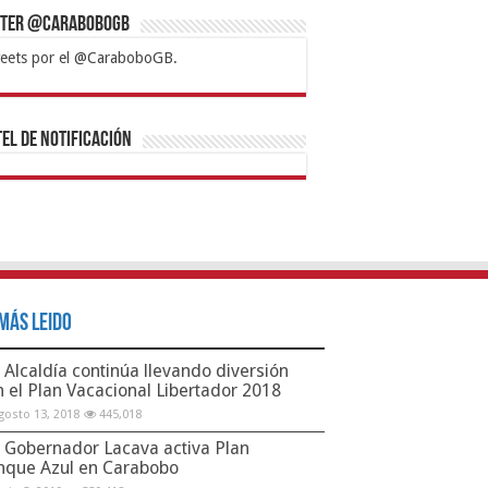
tter @CaraboboGB
eets por el @CaraboboGB.
bet
tps://mvbcasino.com/
Betturkey
Betist
Kralbet
Supertotobet
Tipobet
Matadorbet
Mariobet
Bahis
el de Notificación
Más Leido
Alcaldía continúa llevando diversión
n el Plan Vacacional Libertador 2018
gosto 13, 2018
445,018
Gobernador Lacava activa Plan
nque Azul en Carabobo