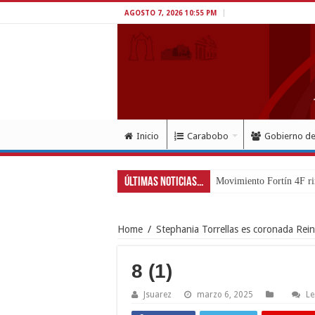
AGOSTO 7, 2026 10:55 PM
Inicio
Carabobo
Gobierno d
Últimas Noticias...
Exitoso despliegu
Home
/
Stephania Torrellas es coronada Rein
8 (1)
Jsuarez
marzo 6, 2025
Le