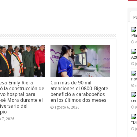
P
Pl
a
Az
j
no
esa Emily Riera
Con más de 90 mil
n
ó la construcción de
atenciones el 0800-Bigote
vo hospital para
benefició a carabobeños
osé Mora durante el
en los últimos dos meses
ce
iversario del
j
agosto 6, 2026
pio
o 7, 2026
“D
j