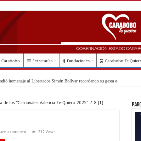
e Carabobo
Secretarías
Fundaciones
Carabobo Te Quier
a de los “Carnavales Valencia Te Quiero 2025”
/
8 (1)
Par
ave a comment
217 Views