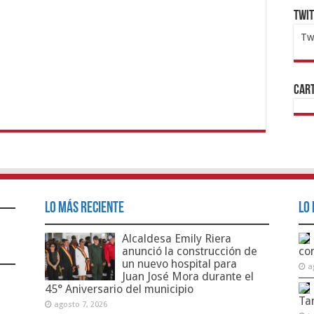
Twi
Tw
1x
ht
Cart
Lo Más Reciente
Lo 
Alcaldesa Emily Riera
anunció la construcción de
co
un nuevo hospital para
a
Juan José Mora durante el
45° Aniversario del municipio
Ta
agosto 7, 2026