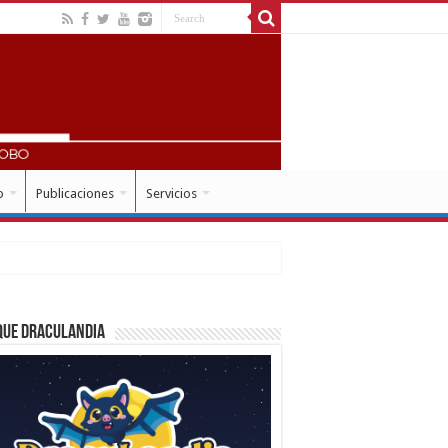
o
Publicaciones
Servicios
que Draculandia