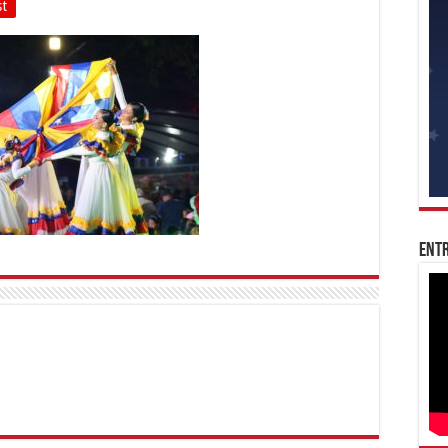
st
Entr