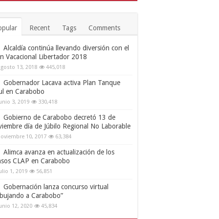
opular
Recent
Tags
Comments
Alcaldía continúa llevando diversión con el
an Vacacional Libertador 2018
gosto 13, 2018
445,018
Gobernador Lacava activa Plan Tanque
ul en Carabobo
unio 3, 2019
330,418
Gobierno de Carabobo decretó 13 de
viembre día de Júbilo Regional No Laborable
oviembre 10, 2017
63,384
Alimca avanza en actualización de los
nsos CLAP en Carabobo
ulio 1, 2019
56,851
Gobernación lanza concurso virtual
ibujando a Carabobo”
unio 12, 2020
45,834