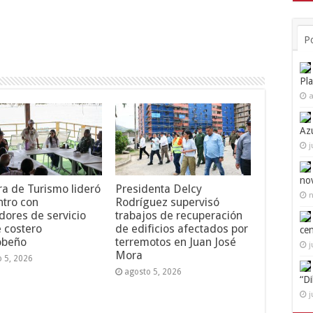
P
Pl
a
Az
j
no
ra de Turismo lideró
Presidenta Delcy
n
tro con
Rodríguez supervisó
dores de servicio
trabajos de recuperación
e costero
de edificios afectados por
ce
obeño
terremotos en Juan José
j
Mora
o 5, 2026
agosto 5, 2026
“D
j