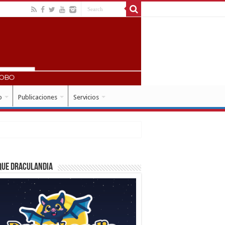
o
Publicaciones
Servicios
que Draculandia