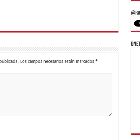
@Ra
Únet
publicada.
Los campos necesarios están marcados
*