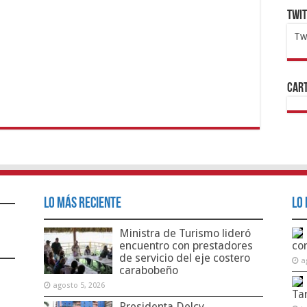
Twi
Tw
1x
ht
Cart
Lo Más Reciente
Lo 
Ministra de Turismo lideró
encuentro con prestadores
co
de servicio del eje costero
a
carabobeño
agosto 5, 2026
Ta
Presidenta Delcy