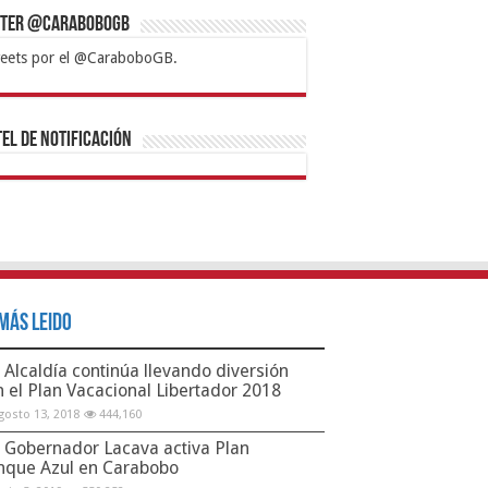
tter @CaraboboGB
eets por el @CaraboboGB.
bet
tps://mvbcasino.com/
Betturkey
Betist
Kralbet
Supertotobet
Tipobet
Matadorbet
Mariobet
Bahis
el de Notificación
Más Leido
Alcaldía continúa llevando diversión
n el Plan Vacacional Libertador 2018
gosto 13, 2018
444,160
Gobernador Lacava activa Plan
nque Azul en Carabobo