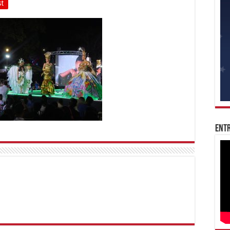
st
Entr