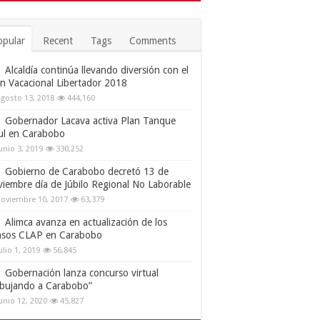
opular
Recent
Tags
Comments
Alcaldía continúa llevando diversión con el
an Vacacional Libertador 2018
gosto 13, 2018
444,160
Gobernador Lacava activa Plan Tanque
ul en Carabobo
unio 3, 2019
330,252
Gobierno de Carabobo decretó 13 de
viembre día de Júbilo Regional No Laborable
oviembre 10, 2017
63,379
Alimca avanza en actualización de los
nsos CLAP en Carabobo
ulio 1, 2019
56,845
Gobernación lanza concurso virtual
ibujando a Carabobo”
unio 12, 2020
45,827