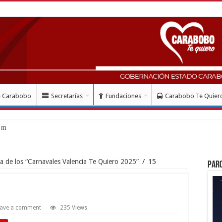
e Carabobo
Secretarías
Fundaciones
Carabobo Te Quier
mes del doblete s
a de los “Carnavales Valencia Te Quiero 2025”
/
15
Par
ave a comment
235 Views