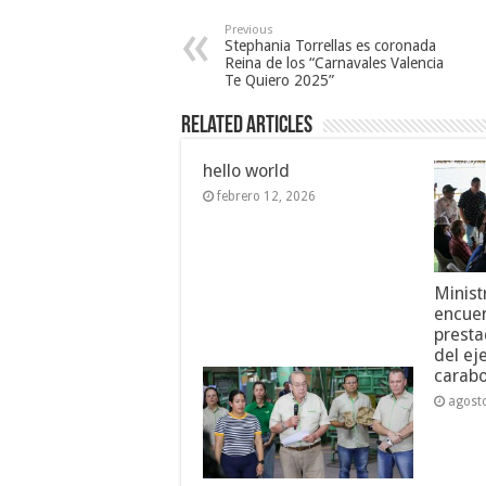
Previous
Stephania Torrellas es coronada
Reina de los “Carnavales Valencia
Te Quiero 2025”
Related Articles
hello world
febrero 12, 2026
Minist
encuen
presta
del ej
carab
agost