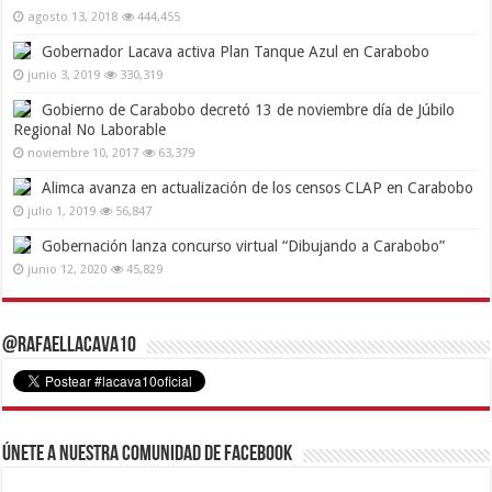
agosto 13, 2018
444,455
Gobernador Lacava activa Plan Tanque Azul en Carabobo
junio 3, 2019
330,319
Gobierno de Carabobo decretó 13 de noviembre día de Júbilo
Regional No Laborable
noviembre 10, 2017
63,379
Alimca avanza en actualización de los censos CLAP en Carabobo
julio 1, 2019
56,847
Gobernación lanza concurso virtual “Dibujando a Carabobo”
junio 12, 2020
45,829
@RafaelLacava10
Únete a nuestra comunidad de Facebook