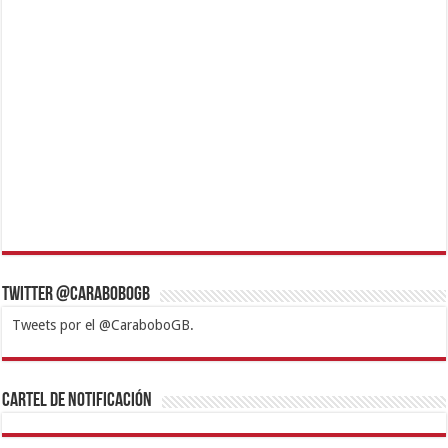
Twitter @CaraboboGB
Tweets por el @CaraboboGB.
1xbet
https://mvbcasino.com/
Betturkey
Betist
Kralbet
Supertotobet
Tipobet
Matadorbet
Mariobet
Cartel de Notificación