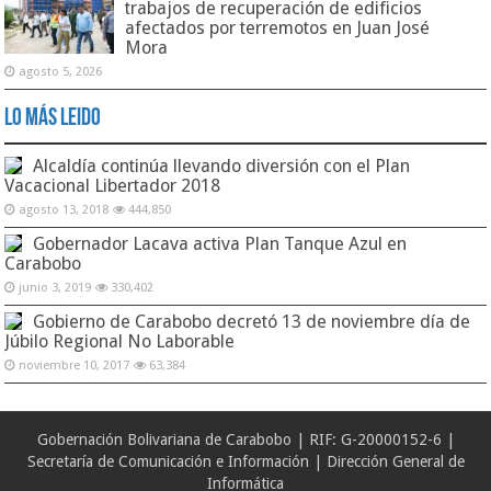
trabajos de recuperación de edificios
afectados por terremotos en Juan José
Mora
agosto 5, 2026
Lo Más Leido
Alcaldía continúa llevando diversión con el Plan
Vacacional Libertador 2018
agosto 13, 2018
444,850
Gobernador Lacava activa Plan Tanque Azul en
Carabobo
junio 3, 2019
330,402
Gobierno de Carabobo decretó 13 de noviembre día de
Júbilo Regional No Laborable
noviembre 10, 2017
63,384
Gobernación Bolivariana de Carabobo | RIF: G-20000152-6 |
Secretaría de Comunicación e Información | Dirección General de
Informática