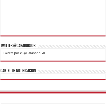
Twitter @CaraboboGB
Tweets por el @CaraboboGB.
1xbet
https://mvbcasino.com/
Betturkey
Betist
Kralbet
Supertotobet
Tipobet
Matadorbet
Mariobet
Cartel de Notificación