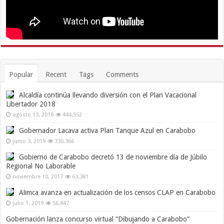
Popular
Recent
Tags
Comments
Alcaldía continúa llevando diversión con el Plan Vacacional
Libertador 2018
agosto 13, 2018
444,552
Gobernador Lacava activa Plan Tanque Azul en Carabobo
junio 3, 2019
330,366
Gobierno de Carabobo decretó 13 de noviembre día de Júbilo
Regional No Laborable
noviembre 10, 2017
63,381
Alimca avanza en actualización de los censos CLAP en Carabobo
julio 1, 2019
56,847
Gobernación lanza concurso virtual “Dibujando a Carabobo”