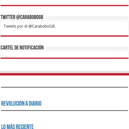
Twitter @CaraboboGB
Tweets por el @CaraboboGB.
1xbet
https://mvbcasino.com/
Betturkey
Betist
Kralbet
Supertotobet
Tipobet
Matadorbet
Mariobet
Cartel de Notificación
Revolución a Diario
Lo Más Reciente