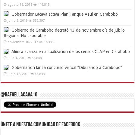
agosto 13, 2018
444,815
Gobernador Lacava activa Plan Tanque Azul en Carabobo
junio 3, 2019
330,397
Gobierno de Carabobo decretó 13 de noviembre día de Júbilo
Regional No Laborable
noviembre 10, 2017
63,383
Alimca avanza en actualización de los censos CLAP en Carabobo
julio 1, 2019
56,848
Gobernación lanza concurso virtual “Dibujando a Carabobo”
junio 12, 2020
45,833
@RafaelLacava10
Únete a nuestra comunidad de Facebook