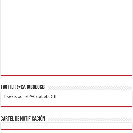
Twitter @CaraboboGB
Tweets por el @CaraboboGB.
1xbet
https://mvbcasino.com/
Betturkey
Betist
Kralbet
Supertotobet
Tipobet
Matadorbet
Mariobet
Cartel de Notificación