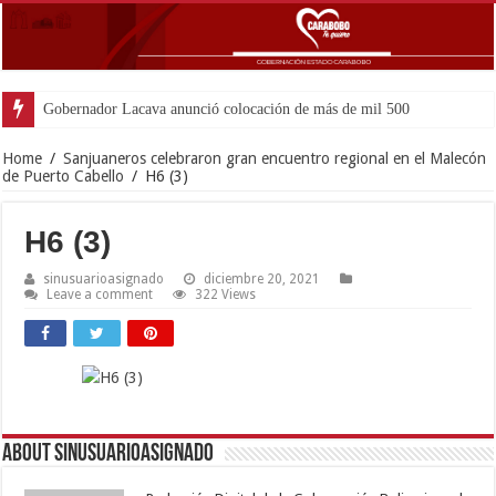
Gobernador Lacava anunció colocación de más de mil 500 toneladas de a
Home
/
Sanjuaneros celebraron gran encuentro regional en el Malecón
de Puerto Cabello
/
H6 (3)
H6 (3)
sinusuarioasignado
diciembre 20, 2021
Leave a comment
322 Views
About sinusuarioasignado