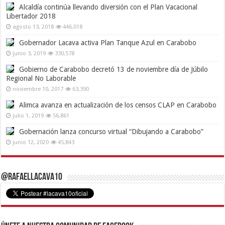
Alcaldía continúa llevando diversión con el Plan Vacacional
Libertador 2018
agosto 13, 2018
446,018
Gobernador Lacava activa Plan Tanque Azul en Carabobo
junio 3, 2019
330,578
Gobierno de Carabobo decretó 13 de noviembre día de Júbilo
Regional No Laborable
noviembre 10, 2017
63,390
Alimca avanza en actualización de los censos CLAP en Carabobo
julio 1, 2019
56,861
Gobernación lanza concurso virtual “Dibujando a Carabobo”
junio 12, 2020
45,843
@RafaelLacava10