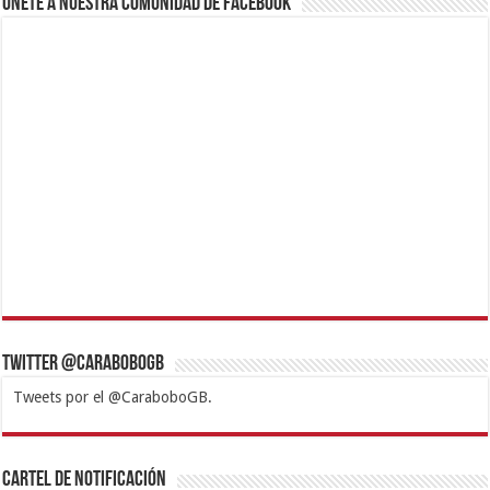
Únete a nuestra comunidad de Facebook
Twitter @CaraboboGB
Tweets por el @CaraboboGB.
1xbet
https://mvbcasino.com/
Betturkey
Betist
Kralbet
Supertotobet
Tipobet
Matadorbet
Mariobet
Cartel de Notificación