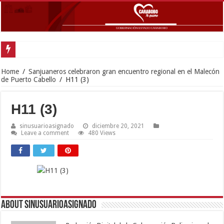
Gob
Home
/
Sanjuaneros celebraron gran encuentro regional en el Malecón
de Puerto Cabello
/
H11 (3)
H11 (3)
sinusuarioasignado
diciembre 20, 2021
Leave a comment
480 Views
About sinusuarioasignado