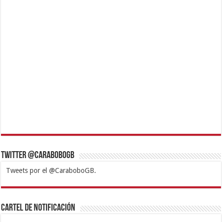
Twitter @CaraboboGB
Tweets por el @CaraboboGB.
1xbet
https://mvbcasino.com/
Betturkey
Betist
Kralbet
Supertotobet
Tipobet
Matadorbet
Mariobet
Cartel de Notificación