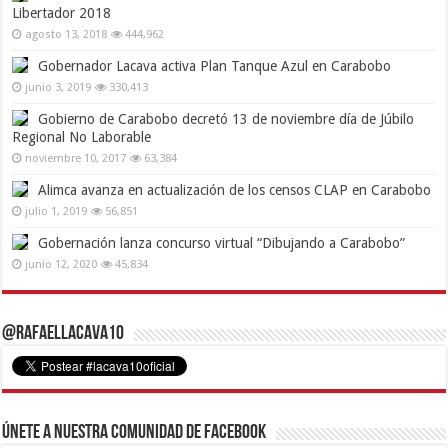
Libertador 2018
agosto 13, 2018
444,962
Gobernador Lacava activa Plan Tanque Azul en Carabobo
junio 3, 2019
330,413
Gobierno de Carabobo decretó 13 de noviembre día de Júbilo
Regional No Laborable
noviembre 10, 2017
63,384
Alimca avanza en actualización de los censos CLAP en Carabobo
julio 1, 2019
56,851
Gobernación lanza concurso virtual “Dibujando a Carabobo”
junio 12, 2020
45,834
@RafaelLacava10
Únete a nuestra comunidad de Facebook