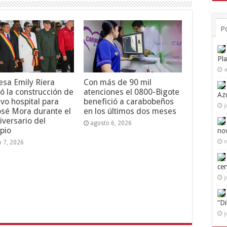
P
Pl
a
esa Emily Riera
Con más de 90 mil
ó la construcción de
atenciones el 0800-Bigote
Az
vo hospital para
benefició a carabobeños
j
osé Mora durante el
en los últimos dos meses
iversario del
agosto 6, 2026
pio
no
n
o 7, 2026
ce
j
“D
j