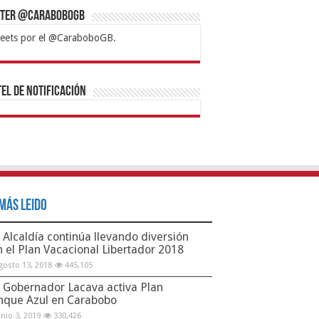
tter @CaraboboGB
eets por el @CaraboboGB.
bet
tps://mvbcasino.com/
Betturkey
Betist
Kralbet
Supertotobet
Tipobet
Matadorbet
Mariobet
Bahis
el de Notificación
Más Leido
Alcaldía continúa llevando diversión
n el Plan Vacacional Libertador 2018
gosto 13, 2018
445,105
Gobernador Lacava activa Plan
nque Azul en Carabobo
unio 3, 2019
330,426