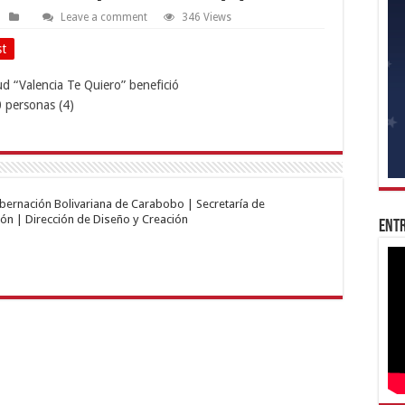
Leave a comment
346 Views
st
obernación Bolivariana de Carabobo | Secretaría de
ón | Dirección de Diseño y Creación
Entr