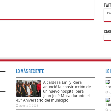
Twi
Tw
1x
ht
Cart
Lo Más Reciente
Lo 
Alcaldesa Emily Riera
anunció la construcción de
co
un nuevo hospital para
a
Juan José Mora durante el
45° Aniversario del municipio
Ta
agosto 7, 2026
j