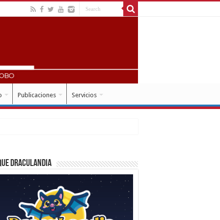
o
Publicaciones
Servicios
que Draculandia