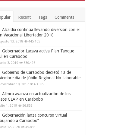
opular
Recent
Tags
Comments
Alcaldía continúa llevando diversión con el
an Vacacional Libertador 2018
gosto 13, 2018
445,105
Gobernador Lacava activa Plan Tanque
ul en Carabobo
unio 3, 2019
330,426
Gobierno de Carabobo decretó 13 de
viembre día de Júbilo Regional No Laborable
oviembre 10, 2017
63,385
Alimca avanza en actualización de los
nsos CLAP en Carabobo
ulio 1, 2019
56,853
Gobernación lanza concurso virtual
ibujando a Carabobo”
unio 12, 2020
45,836