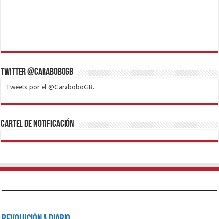
Twitter @CaraboboGB
Tweets por el @CaraboboGB.
1xbet
https://mvbcasino.com/
Betturkey
Betist
Kralbet
Supertotobet
Tipobet
Matadorbet
Mariobet
Cartel de Notificación