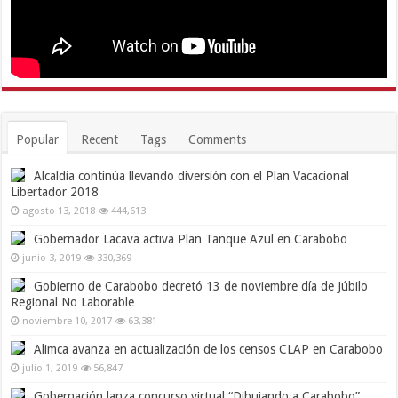
Popular
Recent
Tags
Comments
Alcaldía continúa llevando diversión con el Plan Vacacional
Libertador 2018
agosto 13, 2018
444,613
Gobernador Lacava activa Plan Tanque Azul en Carabobo
junio 3, 2019
330,369
Gobierno de Carabobo decretó 13 de noviembre día de Júbilo
Regional No Laborable
noviembre 10, 2017
63,381
Alimca avanza en actualización de los censos CLAP en Carabobo
julio 1, 2019
56,847
Gobernación lanza concurso virtual “Dibujando a Carabobo”