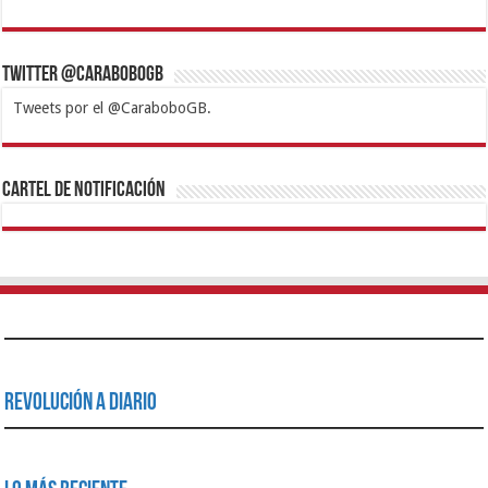
Twitter @CaraboboGB
Tweets por el @CaraboboGB.
1xbet
https://mvbcasino.com/
Betturkey
Betist
Kralbet
Supertotobet
Tipobet
Matadorbet
Mariobet
Cartel de Notificación
Revolución a Diario