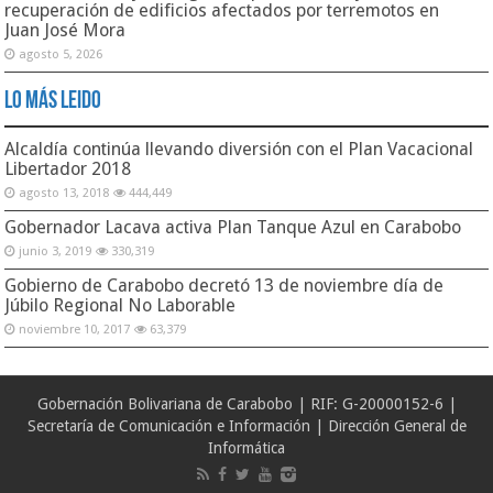
recuperación de edificios afectados por terremotos en
Juan José Mora
agosto 5, 2026
Lo Más Leido
Alcaldía continúa llevando diversión con el Plan Vacacional
Libertador 2018
agosto 13, 2018
444,449
Gobernador Lacava activa Plan Tanque Azul en Carabobo
junio 3, 2019
330,319
Gobierno de Carabobo decretó 13 de noviembre día de
Júbilo Regional No Laborable
noviembre 10, 2017
63,379
Gobernación Bolivariana de Carabobo | RIF: G-20000152-6 |
Secretaría de Comunicación e Información | Dirección General de
Informática