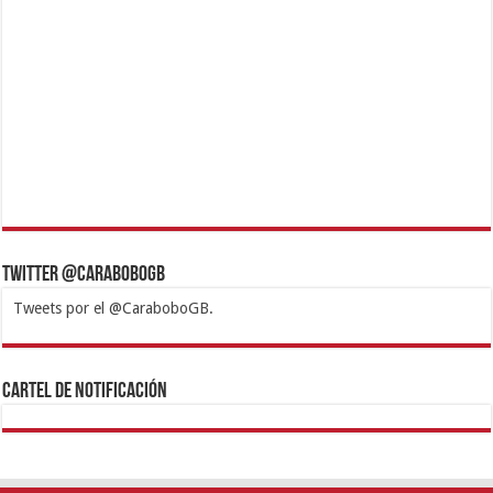
Twitter @CaraboboGB
Tweets por el @CaraboboGB.
1xbet
https://mvbcasino.com/
Betturkey
Betist
Kralbet
Supertotobet
Tipobet
Matadorbet
Mariobet
Cartel de Notificación