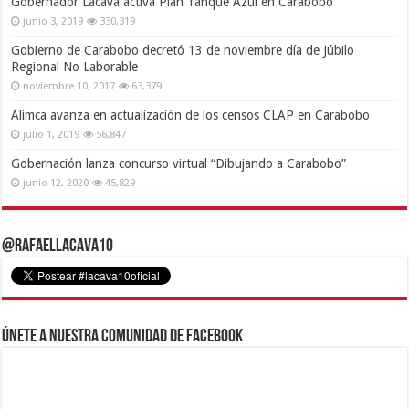
Gobernador Lacava activa Plan Tanque Azul en Carabobo
junio 3, 2019
330,319
Gobierno de Carabobo decretó 13 de noviembre día de Júbilo
Regional No Laborable
noviembre 10, 2017
63,379
Alimca avanza en actualización de los censos CLAP en Carabobo
julio 1, 2019
56,847
Gobernación lanza concurso virtual “Dibujando a Carabobo”
junio 12, 2020
45,829
@RafaelLacava10
Únete a nuestra comunidad de Facebook