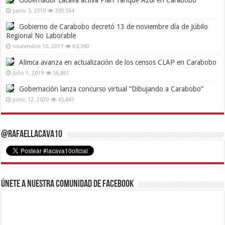
Gobernador Lacava activa Plan Tanque Azul en Carabobo
junio 3, 2019
330,564
Gobierno de Carabobo decretó 13 de noviembre día de Júbilo
Regional No Laborable
noviembre 10, 2017
63,390
Alimca avanza en actualización de los censos CLAP en Carabobo
julio 1, 2019
56,861
Gobernación lanza concurso virtual “Dibujando a Carabobo”
junio 12, 2020
45,841
@RafaelLacava10
Únete a nuestra comunidad de Facebook