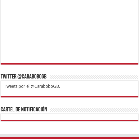
Twitter @CaraboboGB
Tweets por el @CaraboboGB.
1xbet
https://mvbcasino.com/
Betturkey
Betist
Kralbet
Supertotobet
Tipobet
Matadorbet
Mariobet
Cartel de Notificación