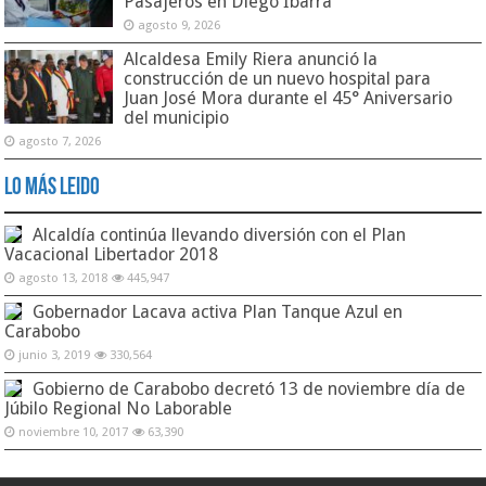
Pasajeros en Diego Ibarra
agosto 9, 2026
Alcaldesa Emily Riera anunció la
construcción de un nuevo hospital para
Juan José Mora durante el 45° Aniversario
del municipio
agosto 7, 2026
Lo Más Leido
Alcaldía continúa llevando diversión con el Plan
Vacacional Libertador 2018
agosto 13, 2018
445,947
Gobernador Lacava activa Plan Tanque Azul en
Carabobo
junio 3, 2019
330,564
Gobierno de Carabobo decretó 13 de noviembre día de
Júbilo Regional No Laborable
noviembre 10, 2017
63,390