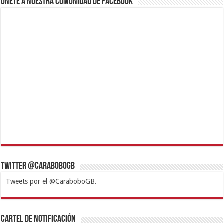
Únete a nuestra comunidad de Facebook
Twitter @CaraboboGB
Tweets por el @CaraboboGB.
1xbet
https://mvbcasino.com/
Betturkey
Betist
Kralbet
Supertotobet
Tipobet
Matadorbet
Mariobet
Cartel de Notificación