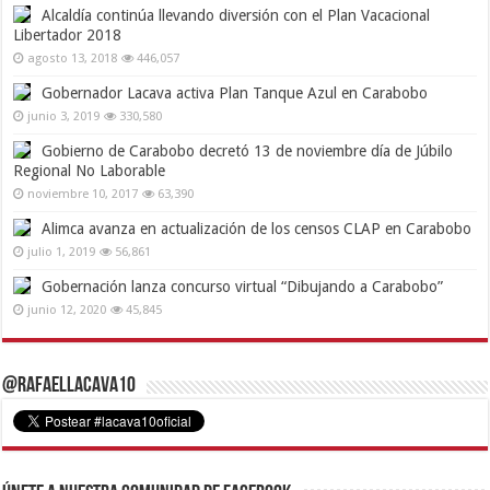
Alcaldía continúa llevando diversión con el Plan Vacacional
Libertador 2018
agosto 13, 2018
446,057
Gobernador Lacava activa Plan Tanque Azul en Carabobo
junio 3, 2019
330,580
Gobierno de Carabobo decretó 13 de noviembre día de Júbilo
Regional No Laborable
noviembre 10, 2017
63,390
Alimca avanza en actualización de los censos CLAP en Carabobo
julio 1, 2019
56,861
Gobernación lanza concurso virtual “Dibujando a Carabobo”
junio 12, 2020
45,845
@RafaelLacava10