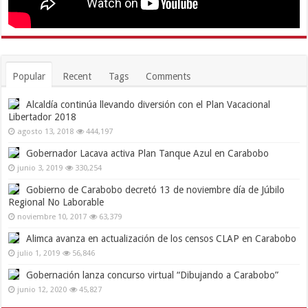
Popular
Recent
Tags
Comments
Alcaldía continúa llevando diversión con el Plan Vacacional
Libertador 2018
agosto 13, 2018
444,197
Gobernador Lacava activa Plan Tanque Azul en Carabobo
junio 3, 2019
330,254
Gobierno de Carabobo decretó 13 de noviembre día de Júbilo
Regional No Laborable
noviembre 10, 2017
63,379
Alimca avanza en actualización de los censos CLAP en Carabobo
julio 1, 2019
56,846
Gobernación lanza concurso virtual “Dibujando a Carabobo”
junio 12, 2020
45,827