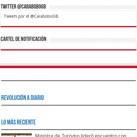
Twitter @CaraboboGB
Tweets por el @CaraboboGB.
1xbet
https://mvbcasino.com/
Betturkey
Betist
Kralbet
Supertotobet
Tipobet
Matadorbet
Mariobet
Cartel de Notificación
Revolución a Diario
Lo Más Reciente
Ministra de Turismo lideró encuentro con